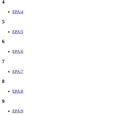
4
EPA:4
5
EPA:5
6
EPA:6
7
EPA:7
8
EPA:8
9
EPA:9