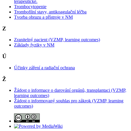
terapeutické.
Trombocytopenie
Trombofilní stavy, antikoagulační léčba
Tvorba obrazu a přístroje v NM
Z
Zranitelný pacient (VZMP, learning outcomes)
Základy fyziky v NM
Ú
Účinky záření a radiační ochrana
Ž
Žádost o informace o darování orgánů, transplantaci (VZMP,
learning outcomes)
Žádost o informovaný souhlas pro zákrok (VZMP, learning
outcomes)