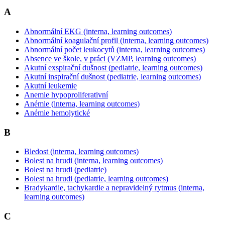
A
Abnormální EKG (interna, learning outcomes)
Abnormální koagulační profil (interna, learning outcomes)
Abnormální počet leukocytů (interna, learning outcomes)
Absence ve škole, v práci (VZMP, learning outcomes)
Akutní exspirační dušnost (pediatrie, learning outcomes)
Akutní inspirační dušnost (pediatrie, learning outcomes)
Akutní leukemie
Anemie hypoproliferativní
Anémie (interna, learning outcomes)
Anémie hemolytické
B
Bledost (interna, learning outcomes)
Bolest na hrudi (interna, learning outcomes)
Bolest na hrudi (pediatrie)
Bolest na hrudi (pediatrie, learning outcomes)
Bradykardie, tachykardie a nepravidelný rytmus (interna,
learning outcomes)
C