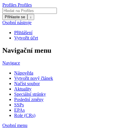
Profiles
Profiles
Přihlaste se
↓
Osobní nástroje
Přihlášení
Vytvořit účet
Navigační menu
Navigace
Nápověda
Vytvořit nový článek
Načíst soubor
Aktuality
Speciální stránky
Poslední změny
SSPs
EPAs
Role (CRs)
Osobní menu