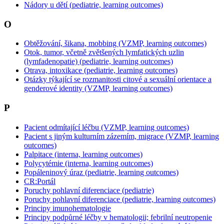
Nádory u dětí (pediatrie, learning outcomes)
O
Obtěžování, šikana, mobbing (VZMP, learning outcomes)
Otok, tumor, včetně zvětšených lymfatických uzlin
(lymfadenopatie) (pediatrie, learning outcomes)
Otrava, intoxikace (pediatrie, learning outcomes)
Otázky týkající se rozmanitosti citové a sexuální orientace a
genderové identity (VZMP, learning outcomes)
P
Pacient odmítající léčbu (VZMP, learning outcomes)
Pacient s jiným kulturním zázemím, migrace (VZMP, learning
outcomes)
Palpitace (interna, learning outcomes)
Polycytémie (interna, learning outcomes)
Popáleninový úraz (pediatrie, learning outcomes)
CR:Portál
Poruchy pohlavní diferenciace (pediatrie)
Poruchy pohlavní diferenciace (pediatrie, learning outcomes)
Principy imunohematologie
Principy podpůrné léčby v hematologii; febrilní neutropenie