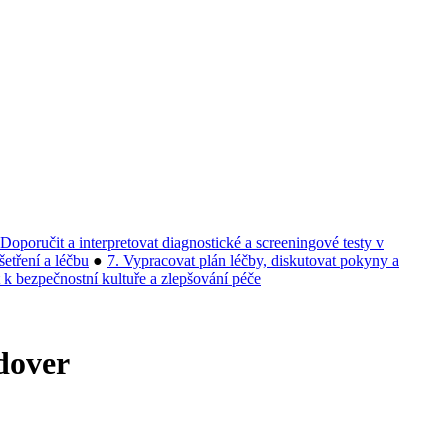
 Doporučit a interpretovat diagnostické a screeningové testy v
šetření a léčbu
●
7. Vypracovat plán léčby, diskutovat pokyny a
t k bezpečnostní kultuře a zlepšování péče
dover