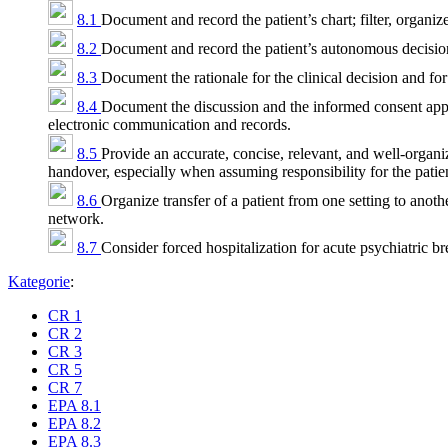
8.1
Document and record the patient’s chart; filter, organi
8.2
Document and record the patient’s autonomous decisio
8.3
Document the rationale for the clinical decision and fo
8.4
Document the discussion and the informed consent approp
electronic communication and records.
8.5
Provide an accurate, concise, relevant, and well-organize
handover, especially when assuming responsibility for the patient
8.6
Organize transfer of a patient from one setting to anoth
network.
8.7
Consider forced hospitalization for acute psychiatric b
Kategorie
:
CR 1
CR 2
CR 3
CR 5
CR 7
EPA 8.1
EPA 8.2
EPA 8.3