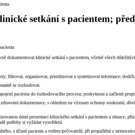
ienta
inické setkání s pacientem; před
pacienta
vně dokumentovat klinické setkání s pacientem, včetně všech důležitýc
 filtrovat, organizovat, prioritizovat a syntetizovat informace; dodrž
tatně se rozhodovat.
ojení pacienta do rozhodovacího procesu; poskytnout a začlenit prop
zdravotní dokumentace, s ohledem na význam ochrany soukromí, důvěrn
izovanou ústní prezentaci klinického setkání s pacientem a situace, při
adě potřeby si vyžádat vysvětlení.
hého, s účastí pacienta a rodiny/pečovatelů; při propuštění z nemocnice