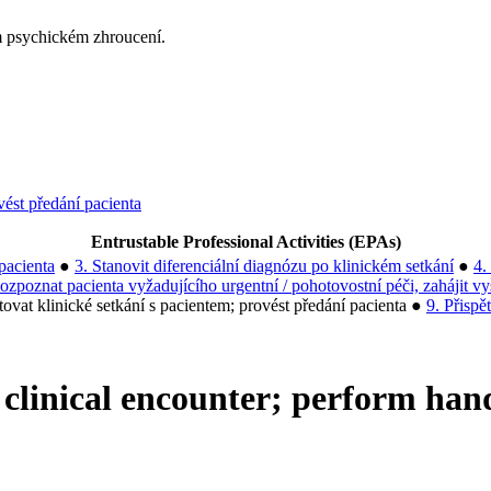
m psychickém zhroucení.
ést předání pacienta
Entrustable Professional Activities (EPAs)
pacienta
●
3. Stanovit diferenciální diagnózu po klinickém setkání
●
4.
ozpoznat pacienta vyžadujícího urgentní / pohotovostní péči, zahájit vy
vat klinické setkání s pacientem; provést předání pacienta
●
9. Přispě
 clinical encounter; perform han