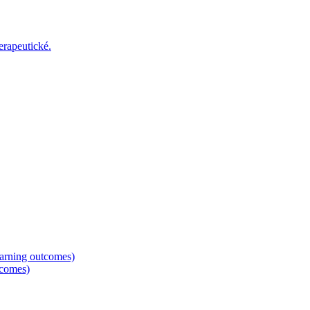
erapeutické.
earning outcomes)
tcomes)