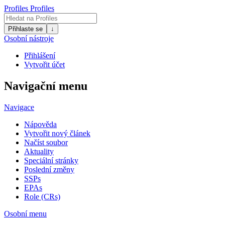
Profiles
Profiles
Přihlaste se
↓
Osobní nástroje
Přihlášení
Vytvořit účet
Navigační menu
Navigace
Nápověda
Vytvořit nový článek
Načíst soubor
Aktuality
Speciální stránky
Poslední změny
SSPs
EPAs
Role (CRs)
Osobní menu