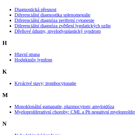
Diagnostická přesnost
Diferenciální diagnostika splenomegalie
Diferenciální diagnóza periferní cytopenie
Diferenciální diagnóza zvětšení lymfatických uzlin
Dřeňové útlumy, myelodysplastický syndrom
H
Hlavní strana
Hodgkinův lymfom
K
Krvácivé stavy; trombocytopatie
M
Monoklonální gamapatie, plazmocytom; amyloidóza
Myeloproliferativní choroby: CML a Ph negativní myeloprolife
N