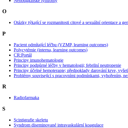
Nehodgkinské lymfomy
O
Otázky týkající se rozmanitosti citové a sexuální orientace a 
P
Pacient odmítající léčbu (VZMP, learning outcomes)
Polycytémie (interna, learning outcomes)
CR:Portál
Principy imunohematologie
Principy podpůrné léčby v hematologii; febrilní neutropenie
Principy účelné hemoterapie; předpoklady darování krve, vyšetř
Problémy související s pracovními podmínkami, vyhořením, ne
R
Radiofarmaka
S
Scintigrafie skeletu
Syndrom diseminované intravaskulární koagulace