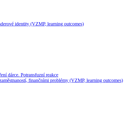
genderové identity (VZMP, learning outcomes)
ení dárce. Potransfuzní reakce
zaměstnaností, finančními problémy (VZMP, learning outcomes)