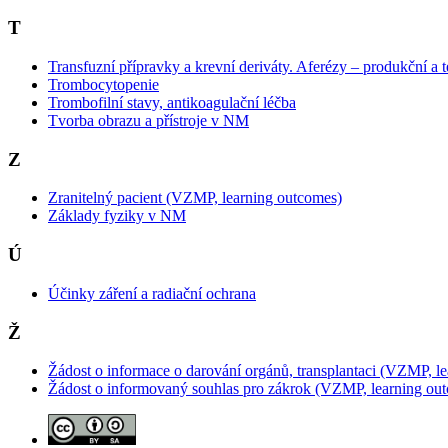
T
Transfuzní přípravky a krevní deriváty. Aferézy – produkční a t
Trombocytopenie
Trombofilní stavy, antikoagulační léčba
Tvorba obrazu a přístroje v NM
Z
Zranitelný pacient (VZMP, learning outcomes)
Základy fyziky v NM
Ú
Účinky záření a radiační ochrana
Ž
Žádost o informace o darování orgánů, transplantaci (VZMP, l
Žádost o informovaný souhlas pro zákrok (VZMP, learning ou