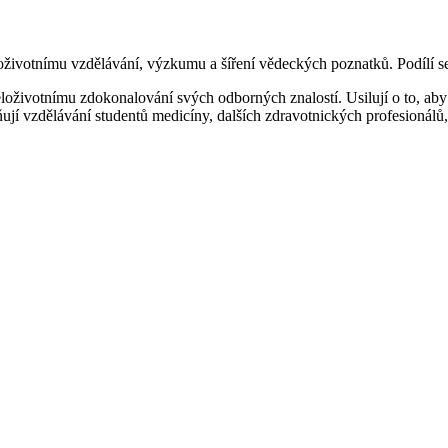
oživotnímu vzdělávání, výzkumu a šíření vědeckých poznatků. Podílí se
celoživotnímu zdokonalování svých odborných znalostí. Usilují o to, ab
jí vzdělávání studentů medicíny, dalších zdravotnických profesionálů, 