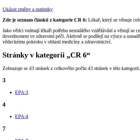
Ukázat změny a statistiky
Zde je seznam článků z kategorie CR 6:
Lékař, který se věnuje cel
Jako vědci vnímají lékaři potřebu neustálého vzdělávání a věnují se 
dovednostem ve zdravotní péči. Aktivně se podílejí na výuce a usnadňu
vědeckému pokroku v oblasti medicíny a zdravotnictví.
Stránky v kategorii „CR 6“
Zobrazuje se 43 stránek z celkového počtu 43 stránek v této kategorii.
3
EPA:3
4
EPA:4
7