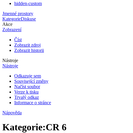
hidden-custom
Jmenné prostory
Kategorie
Diskuse
Akce
Zobrazení
Číst
Zobrazit zdroj
Zobrazit historii
Nástroje
Nástroje
Odkazuje sem
Související změny
Načíst soubor
Verze k tisku
Trvalý odkaz
Informace o stránce
Nápověda
Kategorie
:
CR 6