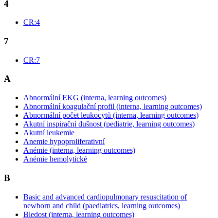
4
CR:4
7
CR:7
A
Abnormální EKG (interna, learning outcomes)
Abnormální koagulační profil (interna, learning outcomes)
Abnormální počet leukocytů (interna, learning outcomes)
Akutní inspirační dušnost (pediatrie, learning outcomes)
Akutní leukemie
Anemie hypoproliferativní
Anémie (interna, learning outcomes)
Anémie hemolytické
B
Basic and advanced cardiopulmonary resuscitation of
newborn and child (paediatrics, learning outcomes)
Bledost (interna, learning outcomes)