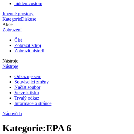
hidden-custom
Jmenné prostory
Kategorie
Diskuse
Akce
Zobrazení
Číst
Zobrazit zdroj
Zobrazit historii
Nástroje
Nástroje
Odkazuje sem
Související změny
Načíst soubor
Verze k tisku
Trvalý odkaz
Informace o stránce
Nápověda
Kategorie
:
EPA 6