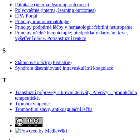
Palpitace (interna, learning outcomes)
Polycytémie (interna, learning outcomes)
EPA:Portál
Principy imunohematologie
Principy podpůrné léčby v hematologii; febrilní neutropenie
Principy účelné hemoterapie; předpoklady darování krve,
vyšetření dárce. Potransfuzní reakce
S
Státnicové otázky (Pediatrie)
Syndrom diseminované intravaskulární koagulace
T
Transfuzní přípravky a krevní deriváty. Aferézy – produkční a
terapeutické.
Trombocytopenie
Trombofilní stavy, antikoagulační léčba