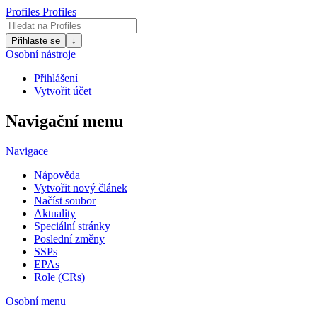
Profiles
Profiles
Přihlaste se
↓
Osobní nástroje
Přihlášení
Vytvořit účet
Navigační menu
Navigace
Nápověda
Vytvořit nový článek
Načíst soubor
Aktuality
Speciální stránky
Poslední změny
SSPs
EPAs
Role (CRs)
Osobní menu