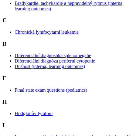
Bradykardie, tachykardie a nepravidelný rytmus (interna,
learning outcomes)
C
Chronická lymfocytární leukemie
D
Diferenciální diagnostika splenomegalie
Diferenciální diagnóza periferní cytopenie
Dušnost (interna, learning outcomes)
F
Final state exam questions (pediatrics)
H
Hodgkinův lymfom
I