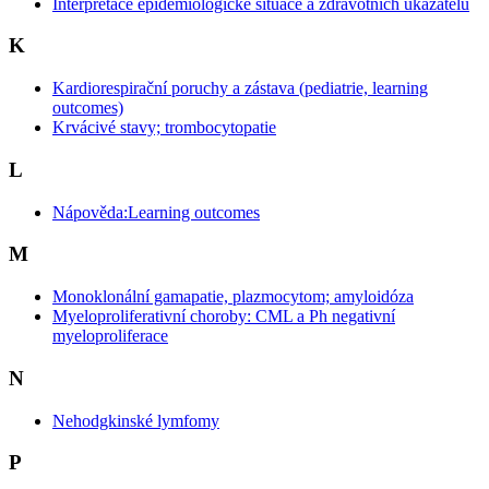
Interpretace epidemiologické situace a zdravotních ukazatelů
K
Kardiorespirační poruchy a zástava (pediatrie, learning
outcomes)
Krvácivé stavy; trombocytopatie
L
Nápověda:Learning outcomes
M
Monoklonální gamapatie, plazmocytom; amyloidóza
Myeloproliferativní choroby: CML a Ph negativní
myeloproliferace
N
Nehodgkinské lymfomy
P