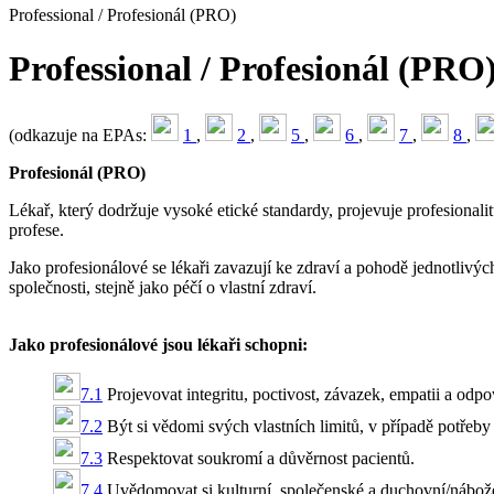
Professional / Profesionál (PRO)
Professional / Profesionál (PRO
(odkazuje na EPAs:
1
,
2
,
5
,
6
,
7
,
8
,
Profesionál (PRO)
Lékař, který dodržuje vysoké etické standardy, projevuje profesiona
profese.
Jako profesionálové se lékaři zavazují ke zdraví a pohodě jednotlivýc
společnosti, stejně jako péčí o vlastní zdraví.
Jako profesionálové jsou lékaři schopni:
7.1
Projevovat integritu, poctivost, závazek, empatii a odpo
7.2
Být si vědomi svých vlastních limitů, v případě potřeby
7.3
Respektovat soukromí a důvěrnost pacientů.
7.4
Uvědomovat si kulturní, společenské a duchovní/nábožen