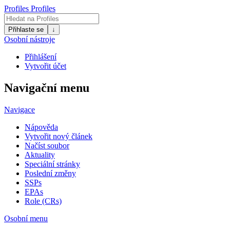
Profiles
Profiles
Přihlaste se
↓
Osobní nástroje
Přihlášení
Vytvořit účet
Navigační menu
Navigace
Nápověda
Vytvořit nový článek
Načíst soubor
Aktuality
Speciální stránky
Poslední změny
SSPs
EPAs
Role (CRs)
Osobní menu