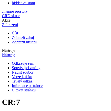
hidden-custom
Jmenné prostory
CR
Diskuse
Akce
Zobrazení
Číst
Zobrazit zdroj
Zobrazit historii
Nástroje
Nástroje
Odkazuje sem
Související změny
Načíst soubor
Verze k tisku
Trvalý odkaz
Informace o stránce
Citovat stránku
CR
:
7