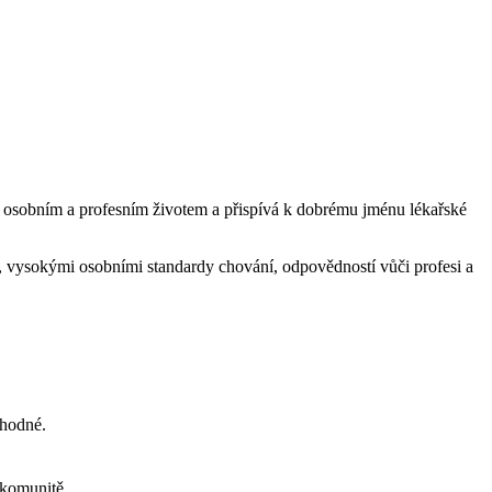
zi osobním a profesním životem a přispívá k dobrému jménu lékařské
xí, vysokými osobními standardy chování, odpovědností vůči profesi a
vhodné.
 komunitě.