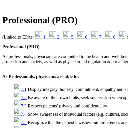
Professional (PRO)
(Linked to EPAs:
1
,
2
,
5
,
6
,
7
,
8
,
Professional (PRO)
As professionals, physicians are committed to the health and well-being
profession and society, as well as physician-led regulation and mainte
As Professionals, physicians are able to:
7.1
Display integrity, honesty, commitment, empathy and acc
7.2
Be aware of their own limits, seek supervision when app
7.3
Respect patients’ privacy and confidentiality.
7.4
Show awareness of individual factors (e.g. cultural, socie
7.5
Recognize that the patient’s wishes and preferences are