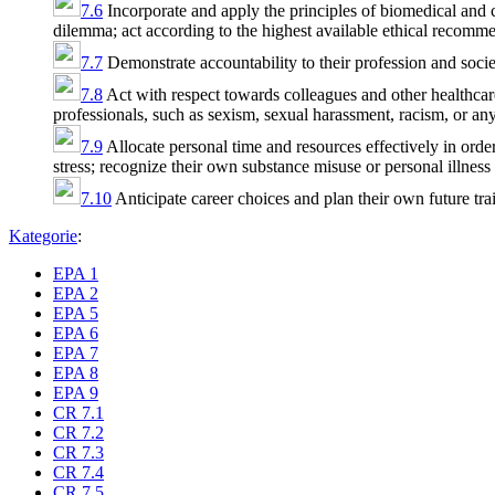
7.6
Incorporate and apply the principles of biomedical and clin
dilemma; act according to the highest available ethical recommen
7.7
Demonstrate accountability to their profession and societ
7.8
Act with respect towards colleagues and other healthcar
professionals, such as sexism, sexual harassment, racism, or any
7.9
Allocate personal time and resources effectively in order
stress; recognize their own substance misuse or personal illness i
7.10
Anticipate career choices and plan their own future trai
Kategorie
:
EPA 1
EPA 2
EPA 5
EPA 6
EPA 7
EPA 8
EPA 9
CR 7.1
CR 7.2
CR 7.3
CR 7.4
CR 7.5