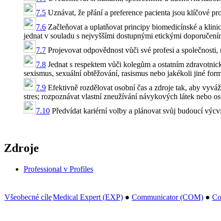
7.5
Uznávat, že přání a preference pacienta jsou klíčové pr
7.6
Začleňovat a uplatňovat principy biomedicínské a klinick
jednat v souladu s nejvyššími dostupnými etickými doporučeními
7.7
Projevovat odpovědnost vůči své profesi a společnosti, 
7.8
Jednat s respektem vůči kolegům a ostatním zdravotnick
sexismus, sexuální obtěžování, rasismus nebo jakékoli jiné for
7.9
Efektivně rozdělovat osobní čas a zdroje tak, aby vyváž
stres; rozpoznávat vlastní zneužívání návykových látek nebo os
7.10
Předvídat kariérní volby a plánovat svůj budoucí výcvi
Zdroje
Professional v Profiles
Všeobecné cíle
Medical Expert (EXP)
●
Communicator (COM)
●
Co