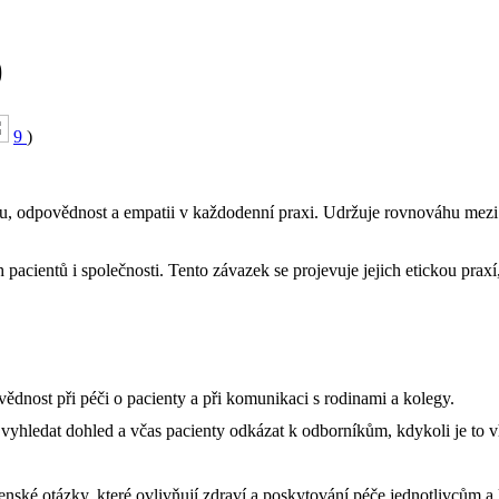
)
9
)
litu, odpovědnost a empatii v každodenní praxi. Udržuje rovnováhu me
h pacientů i společnosti. Tento závazek se projevuje jejich etickou pra
vědnost při péči o pacienty a při komunikaci s rodinami a kolegy.
 vyhledat dohled a včas pacienty odkázat k odborníkům, kdykoli je to 
ské otázky, které ovlivňují zdraví a poskytování péče jednotlivcům a