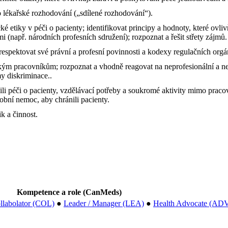
o lékařské rozhodování („sdílené rozhodování“).
é etiky v péči o pacienty; identifikovat principy a hodnoty, které ovliv
 (např. národních profesních sdružení); rozpoznat a řešit střety zájmů.
respektovat své právní a profesní povinnosti a kodexy regulačních orgá
ým pracovníkům; rozpoznat a vhodně reagovat na neprofesionální a nee
my diskriminace..
ili péči o pacienty, vzdělávací potřeby a soukromé aktivity mimo pracov
obní nemoc, aby chránili pacienty.
k a činnost.
Kompetence a role (CanMeds)
llabolator (COL)
●
Leader / Manager (LEA)
●
Health Advocate (AD