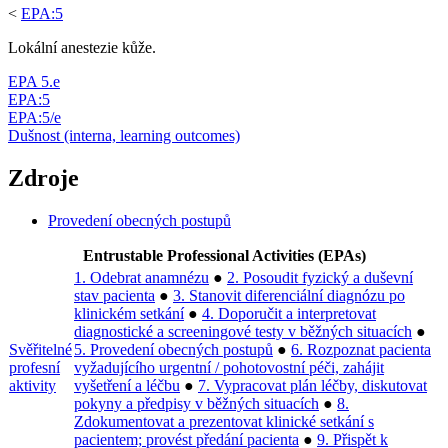
<
EPA:5
Lokální anestezie kůže.
EPA 5.e
EPA:5
EPA:5/e
Dušnost (interna, learning outcomes)
Zdroje
Provedení obecných postupů
Entrustable Professional Activities (EPAs)
1. Odebrat anamnézu
●
2. Posoudit fyzický a duševní
stav pacienta
●
3. Stanovit diferenciální diagnózu po
klinickém setkání
●
4. Doporučit a interpretovat
diagnostické a screeningové testy v běžných situacích
●
Svěřitelné
5. Provedení obecných postupů
●
6. Rozpoznat pacienta
profesní
vyžadujícího urgentní / pohotovostní péči, zahájit
aktivity
vyšetření a léčbu
●
7. Vypracovat plán léčby, diskutovat
pokyny a předpisy v běžných situacích
●
8.
Zdokumentovat a prezentovat klinické setkání s
pacientem; provést předání pacienta
●
9. Přispět k