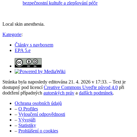
bezpečnostní kultuře a zlepšování péče
Local skin anesthesia.
Kategorie
:
Články s navboxem
EPA 5.e
Stránka byla naposledy editována 21. 4. 2026 v 17:33. – Text je
dostupný pod licencí
Creative Commons Uveďte původ 4.0
při
dodržení případných
autorských práv
a
dalších podmínek
.
Ochrana osobních údajů
–
O Profiles
–
Vyloučení odpovědnosti
–
Vývojáři
–
Statistiky
–
Prohlášení o cookies