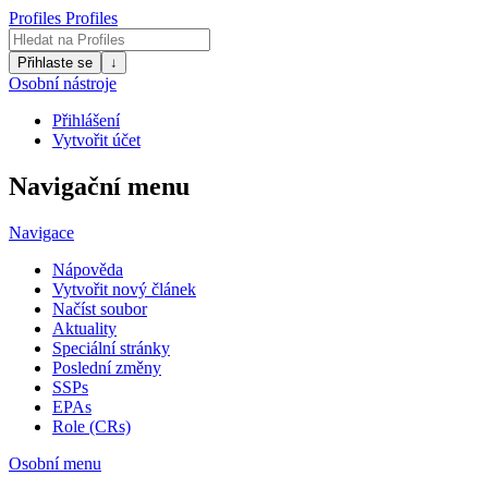
Profiles
Profiles
Přihlaste se
↓
Osobní nástroje
Přihlášení
Vytvořit účet
Navigační menu
Navigace
Nápověda
Vytvořit nový článek
Načíst soubor
Aktuality
Speciální stránky
Poslední změny
SSPs
EPAs
Role (CRs)
Osobní menu