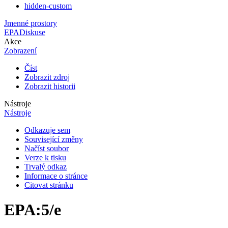
hidden-custom
Jmenné prostory
EPA
Diskuse
Akce
Zobrazení
Číst
Zobrazit zdroj
Zobrazit historii
Nástroje
Nástroje
Odkazuje sem
Související změny
Načíst soubor
Verze k tisku
Trvalý odkaz
Informace o stránce
Citovat stránku
EPA
:
5/e