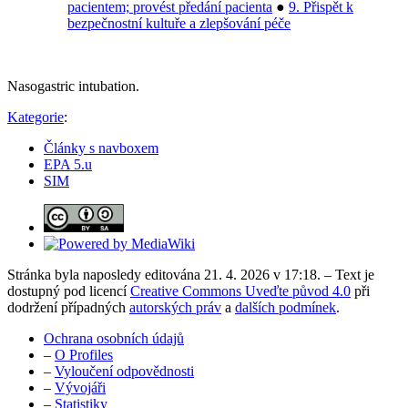
pacientem; provést předání pacienta
●
9. Přispět k
bezpečnostní kultuře a zlepšování péče
Nasogastric intubation.
Kategorie
:
Články s navboxem
EPA 5.u
SIM
Stránka byla naposledy editována 21. 4. 2026 v 17:18. – Text je
dostupný pod licencí
Creative Commons Uveďte původ 4.0
při
dodržení případných
autorských práv
a
dalších podmínek
.
Ochrana osobních údajů
–
O Profiles
–
Vyloučení odpovědnosti
–
Vývojáři
–
Statistiky