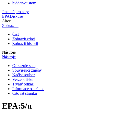
hidden-custom
Jmenné prostory
EPA
Diskuse
Akce
Zobrazení
Číst
Zobrazit zdroj
Zobrazit historii
Nástroje
Nástroje
Odkazuje sem
Související změny
Načíst soubor
Verze k tisku
Trvalý odkaz
Informace o stránce
Citovat stránku
EPA
:
5/u