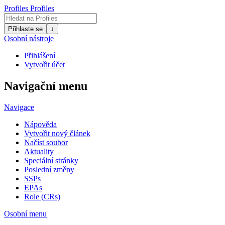
Profiles
Profiles
Přihlaste se
↓
Osobní nástroje
Přihlášení
Vytvořit účet
Navigační menu
Navigace
Nápověda
Vytvořit nový článek
Načíst soubor
Aktuality
Speciální stránky
Poslední změny
SSPs
EPAs
Role (CRs)
Osobní menu