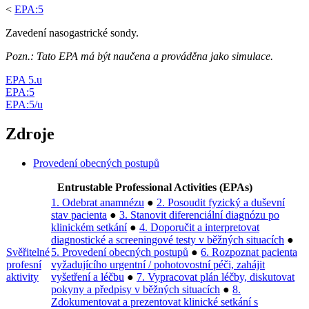
<
EPA:5
Zavedení nasogastrické sondy.
Pozn.: Tato EPA má být naučena a prováděna jako simulace.
EPA 5.u
EPA:5
EPA:5/u
Zdroje
Provedení obecných postupů
Entrustable Professional Activities (EPAs)
1. Odebrat anamnézu
●
2. Posoudit fyzický a duševní
stav pacienta
●
3. Stanovit diferenciální diagnózu po
klinickém setkání
●
4. Doporučit a interpretovat
diagnostické a screeningové testy v běžných situacích
●
Svěřitelné
5. Provedení obecných postupů
●
6. Rozpoznat pacienta
profesní
vyžadujícího urgentní / pohotovostní péči, zahájit
aktivity
vyšetření a léčbu
●
7. Vypracovat plán léčby, diskutovat
pokyny a předpisy v běžných situacích
●
8.
Zdokumentovat a prezentovat klinické setkání s