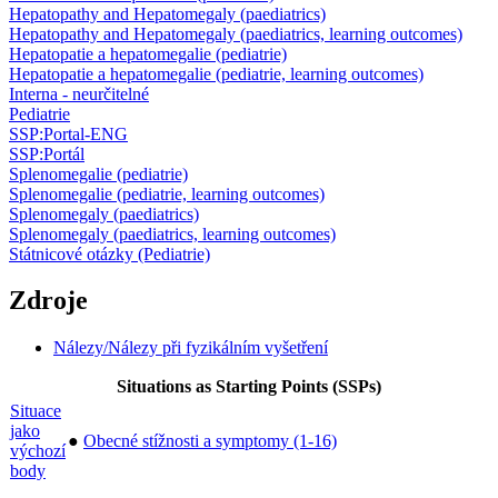
Hepatopathy and Hepatomegaly (paediatrics)
Hepatopathy and Hepatomegaly (paediatrics, learning outcomes)
Hepatopatie a hepatomegalie (pediatrie)
Hepatopatie a hepatomegalie (pediatrie, learning outcomes)
Interna - neurčitelné
Pediatrie
SSP:Portal-ENG
SSP:Portál
Splenomegalie (pediatrie)
Splenomegalie (pediatrie, learning outcomes)
Splenomegaly (paediatrics)
Splenomegaly (paediatrics, learning outcomes)
Státnicové otázky (Pediatrie)
Zdroje
Nálezy/Nálezy při fyzikálním vyšetření
Situations as Starting Points (SSPs)
Situace
jako
●
Obecné stížnosti a symptomy (1-16)
výchozí
body