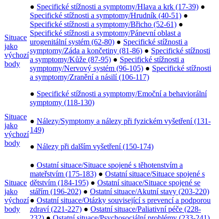
●
Specifické stížnosti a symptomy/Hlava a krk (17-39)
●
Specifické stížnosti a symptomy/Hrudník (40-51)
●
Specifické stížnosti a symptomy/Břicho (52-61)
●
Specifické stížnosti a symptomy/Pánevní oblast a
Situace
urogenitální systém (62-80)
●
Specifické stížnosti a
jako
symptomy/Záda a končetiny (81-86)
●
Specifické stížnosti
výchozí
a symptomy/Kůže (87-95)
●
Specifické stížnosti a
body
symptomy/Nervový systém (96-105)
●
Specifické stížnosti
a symptomy/Zranění a násilí (106-117)
●
Specifické stížnosti a symptomy/Emoční a behaviorální
symptomy (118-130)
Situace
●
Nálezy/Symptomy a nálezy při fyzickém vyšetření (131-
jako
149)
výchozí
body
●
Nálezy při dalším vyšetření (150-174)
●
Ostatní situace/Situace spojené s těhotenstvím a
mateřstvím (175-183)
●
Ostatní situace/Situace spojené s
Situace
dětstvím (184-195)
●
Ostatní situace/Situace spojené se
jako
stářím (196-202)
●
Ostatní situace/Akutní stavy (203-220)
výchozí
●
Ostatní situace/Otázky související s prevencí a podporou
body
zdraví (221-227)
●
Ostatní situace/Paliativní péče (228-
232)
●
Ostatní situace/Psychosociální problémy (233-241)