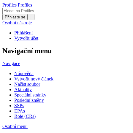
Profiles
Profiles
Přihlaste se
↓
Osobní nástroje
Přihlášení
Vytvořit účet
Navigační menu
Navigace
Nápověda
Vytvořit nový článek
Načíst soubor
Aktuality
Speciální stránky
Poslední změny
SSPs
EPAs
Role (CRs)
Osobní menu