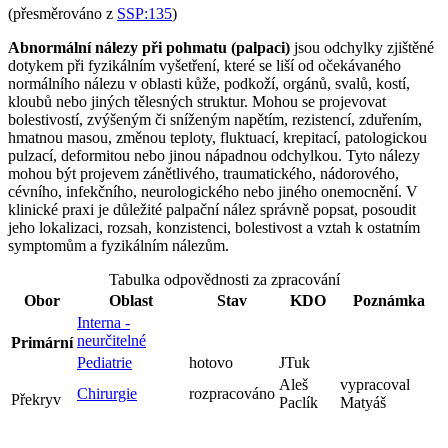
(přesměrováno z
SSP:135
)
Abnormální nálezy při pohmatu (palpaci)
jsou odchylky zjištěné
dotykem při fyzikálním vyšetření, které se liší od očekávaného
normálního nálezu v oblasti kůže, podkoží, orgánů, svalů, kostí,
kloubů nebo jiných tělesných struktur. Mohou se projevovat
bolestivostí, zvýšeným či sníženým napětím, rezistencí, zduřením,
hmatnou masou, změnou teploty, fluktuací, krepitací, patologickou
pulzací, deformitou nebo jinou nápadnou odchylkou. Tyto nálezy
mohou být projevem zánětlivého, traumatického, nádorového,
cévního, infekčního, neurologického nebo jiného onemocnění. V
klinické praxi je důležité palpační nález správně popsat, posoudit
jeho lokalizaci, rozsah, konzistenci, bolestivost a vztah k ostatním
symptomům a fyzikálním nálezům.
Tabulka odpovědnosti za zpracování
Obor
Oblast
Stav
KDO
Poznámka
Interna -
neurčitelné
Primární
Pediatrie
hotovo
JTuk
Aleš
vypracoval
Chirurgie
rozpracováno
Překryv
Paclík
Matyáš