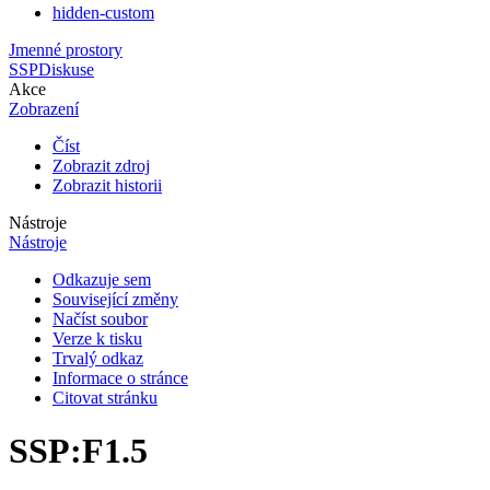
hidden-custom
Jmenné prostory
SSP
Diskuse
Akce
Zobrazení
Číst
Zobrazit zdroj
Zobrazit historii
Nástroje
Nástroje
Odkazuje sem
Související změny
Načíst soubor
Verze k tisku
Trvalý odkaz
Informace o stránce
Citovat stránku
SSP
:
F1.5