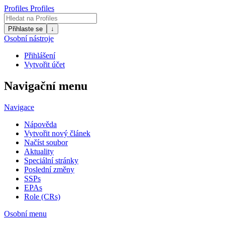
Profiles
Profiles
Přihlaste se
↓
Osobní nástroje
Přihlášení
Vytvořit účet
Navigační menu
Navigace
Nápověda
Vytvořit nový článek
Načíst soubor
Aktuality
Speciální stránky
Poslední změny
SSPs
EPAs
Role (CRs)
Osobní menu