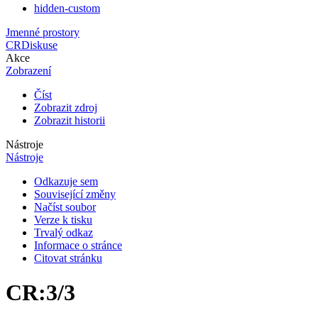
hidden-custom
Jmenné prostory
CR
Diskuse
Akce
Zobrazení
Číst
Zobrazit zdroj
Zobrazit historii
Nástroje
Nástroje
Odkazuje sem
Související změny
Načíst soubor
Verze k tisku
Trvalý odkaz
Informace o stránce
Citovat stránku
CR
:
3/3