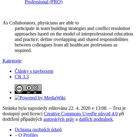
Professional (PRO)
As Collaborators, physicians are able to
participate in team building strategies and conflict resolution
approaches based on the model of interprofessional education
and practice; define overlapping and shared responsibilities
between colleagues from all healthcare professions as
required.
Kategorie
:
Články s navboxem
CR 3.3
Stránka byla naposledy editována 22. 4. 2026 v 13:08. – Text je
dostupný pod licencí
Creative Commons Uveďte původ 4.0
při
dodržení případných
autorských práv
a
dalších podmínek
.
Ochrana osobních údajů
–
O Profiles