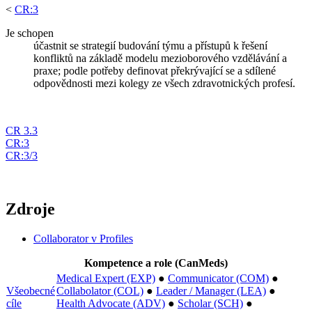
<
CR:3
Je schopen
účastnit se strategií budování týmu a přístupů k řešení
konfliktů na základě modelu mezioborového vzdělávání a
praxe; podle potřeby definovat překrývající se a sdílené
odpovědnosti mezi kolegy ze všech zdravotnických profesí.
CR 3.3
CR:3
CR:3/3
Zdroje
Collaborator v Profiles
Kompetence a role (CanMeds)
Medical Expert (EXP)
●
Communicator (COM)
●
Všeobecné
Collabolator (COL)
●
Leader / Manager (LEA)
●
cíle
Health Advocate (ADV)
●
Scholar (SCH)
●