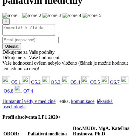
paliativní medicíny
×
Odeslat
Děkujeme za Vaše podněty.
Děkujeme za Vaše hodnocení.
Vaše hodnocení ovšem nebylo vloženo (článek je možné hodnotit
jen jednou za den)!
O5.1
O5.2
O5.3
O5.4
O5.5
O6.7
O6.8
O7.4
Humanitní vědy v medicíně
- etika,
komunikace
,
lékařská
psychologie
Profil absolventa LF1 2020+
Doc.MUDr. MgA. Kateřina
OBOR:
Paliativní medicína
Rusinová, Ph.D.