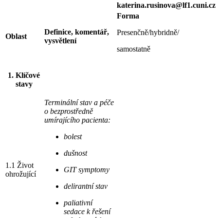
katerina.rusinova@lf1.cuni.cz
Forma
Definice, komentář,
Presenčně/hybridně/
Oblast
vysvětlení
samostatně
1. Klíčové
stavy
Terminální stav a péče
o bezprostředně
umírajícího pacienta:
bolest
dušnost
1.1 Život
GIT symptomy
ohrožující
delirantní stav
paliativní
sedace k řešení