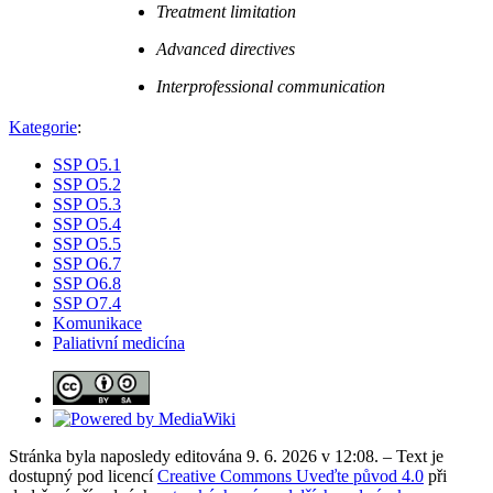
Treatment limitation
Advanced directives
Interprofessional communication
Kategorie
:
SSP O5.1
SSP O5.2
SSP O5.3
SSP O5.4
SSP O5.5
SSP O6.7
SSP O6.8
SSP O7.4
Komunikace
Paliativní medicína
Stránka byla naposledy editována 9. 6. 2026 v 12:08. – Text je
dostupný pod licencí
Creative Commons Uveďte původ 4.0
při