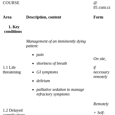
COURSE
@
lf1.cuni.cz
Area
Description, content
Form
1. Key
conditions
Management of an imminently dying
patient:
pain
On site,
shortness of breath
1.1 Life
if
threatening
GI symptoms
necessary
remotely
delirium
palliative sedation to manage
refractory symptoms
Remotely
1.2 Delayed
+ Self-
complications