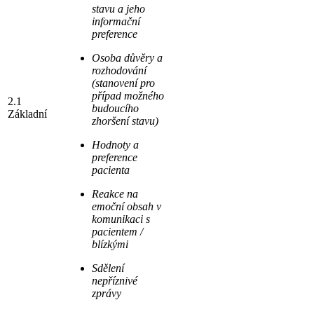
stavu a jeho
informační
preference
Osoba důvěry a
rozhodování
(stanovení pro
případ možného
2.1
budoucího
Základní
zhoršení stavu)
Hodnoty a
preference
pacienta
Reakce na
emoční obsah v
komunikaci s
pacientem /
blízkými
Sdělení
nepříznivé
zprávy