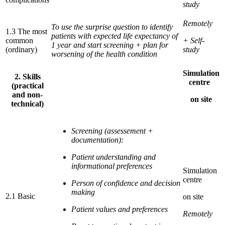
study
Remotely
To use the surprise question to identify
1.3 The most
patients with expected life expectancy of
common
+ Self-
1 year and start screening + plan for
(ordinary)
study
worsening of the health condition
Simulation
2. Skills
centre
(practical
and non-
on site
technical)
Screening (assessement +
documentation):
Patient understanding and
informational preferences
Simulation
centre
Person of confidence and decision
making
2.1 Basic
on site
Patient values and preferences
Remotely