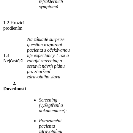
refrakterních
symptomů
1.2 Hrozící
prodlením
Na základě surprise
question rozpoznat
pacienta s očekávanou
1.3
life expectancy 1 rok a
Nejčastější
zahájit screening a
sestavit návrh plánu
pro zhoršení
zdravotního stavu
2.
Dovednosti
Screening
(vyšegtření a
dokumentace):
Porozumění
pacienta
zdravotnímu