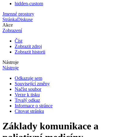
hidden-custom
Jmenné prostory
Stránka
Diskuse
Akce
Zobrazení
Číst
Zobrazit zdroj
Zobrazit historii
Nástroje
Nástroje
Odkazuje sem
Související změny
Načíst soubor
Verze k tisku
Trvalý odkaz
Informace o stránce
Citovat stránku
Základy komunikace a