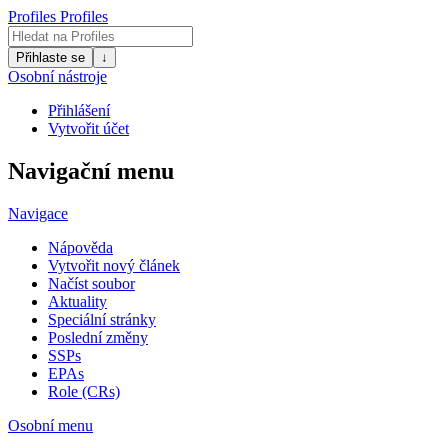
Profiles
Profiles
Přihlaste se
↓
Osobní nástroje
Přihlášení
Vytvořit účet
Navigační menu
Navigace
Nápověda
Vytvořit nový článek
Načíst soubor
Aktuality
Speciální stránky
Poslední změny
SSPs
EPAs
Role (CRs)
Osobní menu