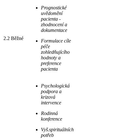
Prognostické
uvědomění
pacienta -
zhodnocení a
dokumentace
2.2 Běžné
Formulace cíle
péče
zohledňujícího
hodnoty a
preference
pacienta
Psychologická
podpora a
krizová
intervence
Rodinná
konference
Vyš.spirituálních
potřeb