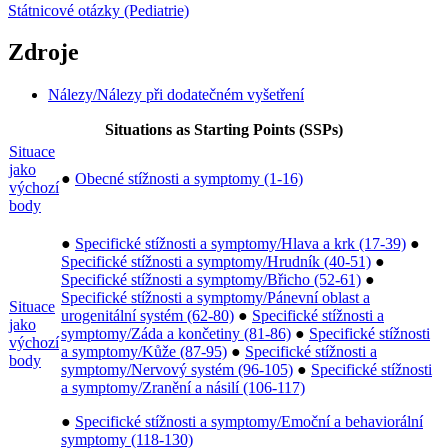
Státnicové otázky (Pediatrie)
Zdroje
Nálezy/Nálezy při dodatečném vyšetření
Situations as Starting Points (SSPs)
Situace
jako
●
Obecné stížnosti a symptomy (1-16)
výchozí
body
●
Specifické stížnosti a symptomy/Hlava a krk (17-39)
●
Specifické stížnosti a symptomy/Hrudník (40-51)
●
Specifické stížnosti a symptomy/Břicho (52-61)
●
Specifické stížnosti a symptomy/Pánevní oblast a
Situace
urogenitální systém (62-80)
●
Specifické stížnosti a
jako
symptomy/Záda a končetiny (81-86)
●
Specifické stížnosti
výchozí
a symptomy/Kůže (87-95)
●
Specifické stížnosti a
body
symptomy/Nervový systém (96-105)
●
Specifické stížnosti
a symptomy/Zranění a násilí (106-117)
●
Specifické stížnosti a symptomy/Emoční a behaviorální
symptomy (118-130)