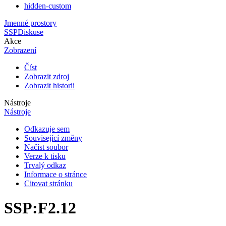
hidden-custom
Jmenné prostory
SSP
Diskuse
Akce
Zobrazení
Číst
Zobrazit zdroj
Zobrazit historii
Nástroje
Nástroje
Odkazuje sem
Související změny
Načíst soubor
Verze k tisku
Trvalý odkaz
Informace o stránce
Citovat stránku
SSP
:
F2.12