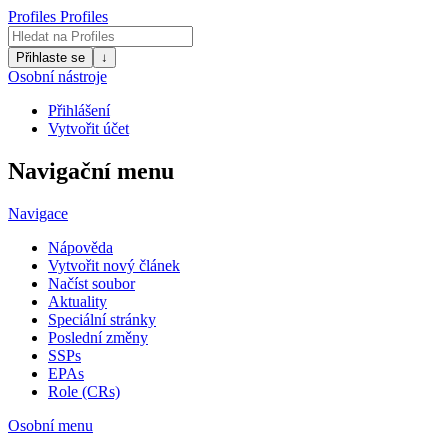
Profiles
Profiles
Přihlaste se
↓
Osobní nástroje
Přihlášení
Vytvořit účet
Navigační menu
Navigace
Nápověda
Vytvořit nový článek
Načíst soubor
Aktuality
Speciální stránky
Poslední změny
SSPs
EPAs
Role (CRs)
Osobní menu