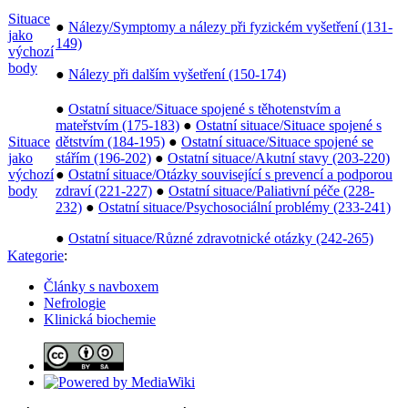
Situace
●
Nálezy/Symptomy a nálezy při fyzickém vyšetření (131-
jako
149)
výchozí
body
●
Nálezy při dalším vyšetření (150-174)
●
Ostatní situace/Situace spojené s těhotenstvím a
mateřstvím (175-183)
●
Ostatní situace/Situace spojené s
Situace
dětstvím (184-195)
●
Ostatní situace/Situace spojené se
jako
stářím (196-202)
●
Ostatní situace/Akutní stavy (203-220)
výchozí
●
Ostatní situace/Otázky související s prevencí a podporou
body
zdraví (221-227)
●
Ostatní situace/Paliativní péče (228-
232)
●
Ostatní situace/Psychosociální problémy (233-241)
●
Ostatní situace/Různé zdravotnické otázky (242-265)
Kategorie
:
Články s navboxem
Nefrologie
Klinická biochemie