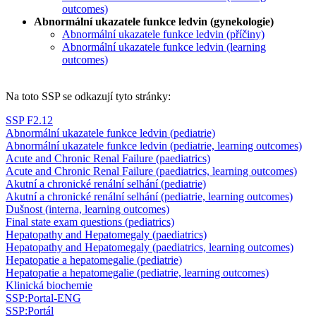
outcomes)
Abnormální ukazatele funkce ledvin (gynekologie)
Abnormální ukazatele funkce ledvin (příčiny)
Abnormální ukazatele funkce ledvin (learning
outcomes)
Na toto SSP se odkazují tyto stránky:
SSP F2.12
Abnormální ukazatele funkce ledvin (pediatrie)
Abnormální ukazatele funkce ledvin (pediatrie, learning outcomes)
Acute and Chronic Renal Failure (paediatrics)
Acute and Chronic Renal Failure (paediatrics, learning outcomes)
Akutní a chronické renální selhání (pediatrie)
Akutní a chronické renální selhání (pediatrie, learning outcomes)
Dušnost (interna, learning outcomes)
Final state exam questions (pediatrics)
Hepatopathy and Hepatomegaly (paediatrics)
Hepatopathy and Hepatomegaly (paediatrics, learning outcomes)
Hepatopatie a hepatomegalie (pediatrie)
Hepatopatie a hepatomegalie (pediatrie, learning outcomes)
Klinická biochemie
SSP:Portal-ENG
SSP:Portál