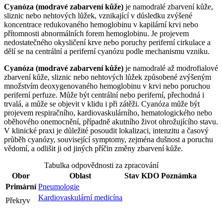
Cyanóza (modravé zabarvení kůže)
je namodralé zbarvení kůže,
sliznic nebo nehtových lůžek, vznikající v důsledku zvýšené
koncentrace redukovaného hemoglobinu v kapilární krvi nebo
přítomnosti abnormálních forem hemoglobinu. Je projevem
nedostatečného okysličení krve nebo poruchy periferní cirkulace a
dělí se na centrální a periferní cyanózu podle mechanismu vzniku.
Cyanóza (modravé zabarvení kůže)
je namodralé až modrofialové
zbarvení kůže, sliznic nebo nehtových lůžek způsobené zvýšeným
množstvím deoxygenovaného hemoglobinu v krvi nebo poruchou
periferní perfuze. Může být centrální nebo periferní, přechodná i
trvalá, a může se objevit v klidu i při zátěži. Cyanóza může být
projevem respiračního, kardiovaskulárního, hematologického nebo
oběhového onemocnění, případně akutního život ohrožujícího stavu.
V klinické praxi je důležité posoudit lokalizaci, intenzitu a časový
průběh cyanózy, související symptomy, zejména dušnost a poruchu
vědomí, a odlišit ji od jiných příčin změny zbarvení kůže.
Tabulka odpovědnosti za zpracování
Obor
Oblast
Stav
KDO
Poznámka
Primární
Pneumologie
Kardiovaskulární medicína
Překryv