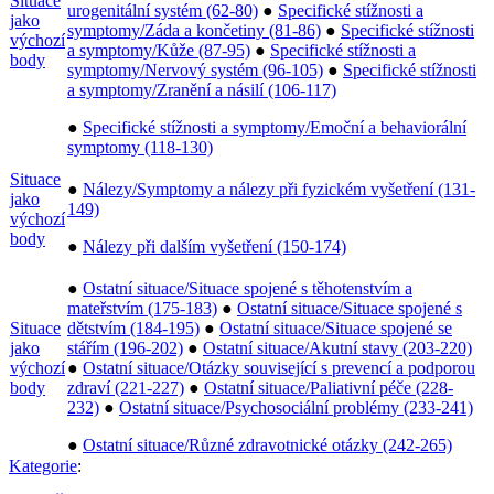
Situace
urogenitální systém (62-80)
●
Specifické stížnosti a
jako
symptomy/Záda a končetiny (81-86)
●
Specifické stížnosti
výchozí
a symptomy/Kůže (87-95)
●
Specifické stížnosti a
body
symptomy/Nervový systém (96-105)
●
Specifické stížnosti
a symptomy/Zranění a násilí (106-117)
●
Specifické stížnosti a symptomy/Emoční a behaviorální
symptomy (118-130)
Situace
●
Nálezy/Symptomy a nálezy při fyzickém vyšetření (131-
jako
149)
výchozí
body
●
Nálezy při dalším vyšetření (150-174)
●
Ostatní situace/Situace spojené s těhotenstvím a
mateřstvím (175-183)
●
Ostatní situace/Situace spojené s
Situace
dětstvím (184-195)
●
Ostatní situace/Situace spojené se
jako
stářím (196-202)
●
Ostatní situace/Akutní stavy (203-220)
výchozí
●
Ostatní situace/Otázky související s prevencí a podporou
body
zdraví (221-227)
●
Ostatní situace/Paliativní péče (228-
232)
●
Ostatní situace/Psychosociální problémy (233-241)
●
Ostatní situace/Různé zdravotnické otázky (242-265)
Kategorie
: