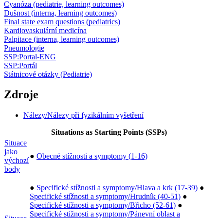
Cyanóza (pediatrie, learning outcomes)
Dušnost (interna, learning outcomes)
Final state exam questions (pediatrics)
Kardiovaskulární medicína
Palpitace (interna, learning outcomes)
Pneumologie
SSP:Portal-ENG
SSP:Portál
Státnicové otázky (Pediatrie)
Zdroje
Nálezy/Nálezy při fyzikálním vyšetření
Situations as Starting Points (SSPs)
Situace
jako
●
Obecné stížnosti a symptomy (1-16)
výchozí
body
●
Specifické stížnosti a symptomy/Hlava a krk (17-39)
●
Specifické stížnosti a symptomy/Hrudník (40-51)
●
Specifické stížnosti a symptomy/Břicho (52-61)
●
Specifické stížnosti a symptomy/Pánevní oblast a