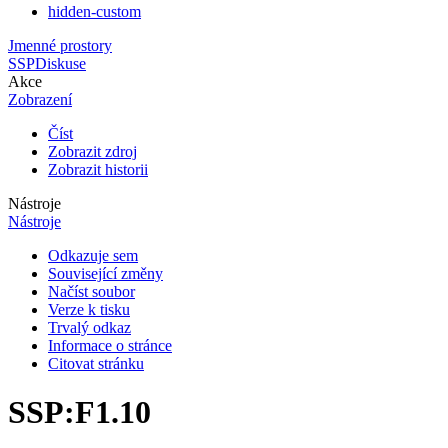
hidden-custom
Jmenné prostory
SSP
Diskuse
Akce
Zobrazení
Číst
Zobrazit zdroj
Zobrazit historii
Nástroje
Nástroje
Odkazuje sem
Související změny
Načíst soubor
Verze k tisku
Trvalý odkaz
Informace o stránce
Citovat stránku
SSP
:
F1.10