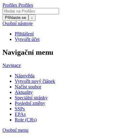
Profiles
Profiles
Přihlaste se
↓
Osobní nástroje
Přihlášení
Vytvořit účet
Navigační menu
Navigace
Nápověda
Vytvořit nový článek
Načíst soubor
Aktuality
Speciální stránky
Poslední změny
SSPs
EPAs
Role (CRs)
Osobní menu