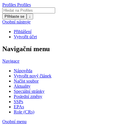
Profiles
Profiles
Přihlaste se
↓
Osobní nástroje
Přihlášení
Vytvořit účet
Navigační menu
Navigace
Nápověda
Vytvořit nový článek
Načíst soubor
Aktuality
Speciální stránky
Poslední změny
SSPs
EPAs
Role (CRs)
Osobní menu