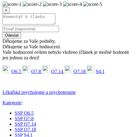
×
Odeslat
Děkujeme za Vaše podněty.
Děkujeme za Vaše hodnocení.
Vaše hodnocení ovšem nebylo vloženo (článek je možné hodnotit
jen jednou za den)!
O6.5
O7.8
O7.14
O7.18
S4.1
Lékařská psychologie a psychoterapie
Kategorie
:
SSP O6.5
SSP O7.8
SSP O7.14
SSP O7.18
SSP S4.1