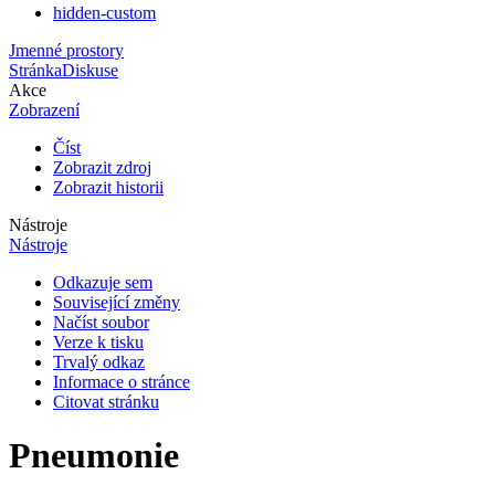
hidden-custom
Jmenné prostory
Stránka
Diskuse
Akce
Zobrazení
Číst
Zobrazit zdroj
Zobrazit historii
Nástroje
Nástroje
Odkazuje sem
Související změny
Načíst soubor
Verze k tisku
Trvalý odkaz
Informace o stránce
Citovat stránku
Pneumonie