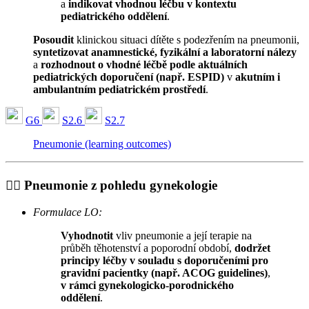
a
indikovat vhodnou léčbu v kontextu
pediatrického oddělení
.
Posoudit
klinickou situaci dítěte s podezřením na pneumonii,
syntetizovat anamnestické, fyzikální a laboratorní nálezy
a
rozhodnout o vhodné léčbě podle aktuálních
pediatrických doporučení (např. ESPID)
v
akutním i
ambulantním pediatrickém prostředí
.
G6
S2.6
S2.7
Pneumonie (learning outcomes)
👩‍⚕️
Pneumonie z pohledu gynekologie
Formulace LO:
Vyhodnotit
vliv pneumonie a její terapie na
průběh těhotenství a poporodní období,
dodržet
principy léčby v souladu s doporučeními pro
gravidní pacientky (např. ACOG guidelines)
,
v rámci gynekologicko-porodnického
oddělení
.