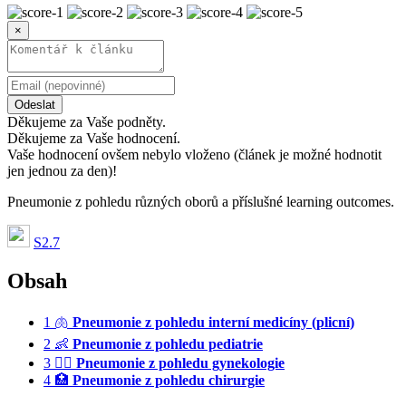
×
Odeslat
Děkujeme za Vaše podněty.
Děkujeme za Vaše hodnocení.
Vaše hodnocení ovšem nebylo vloženo (článek je možné hodnotit
jen jednou za den)!
Pneumonie z pohledu různých oborů a příslušné learning outcomes.
S2.7
Obsah
1
🫁
Pneumonie z pohledu interní medicíny (plicní)
2
👶
Pneumonie z pohledu pediatrie
3
👩‍⚕️
Pneumonie z pohledu gynekologie
4
🏥
Pneumonie z pohledu chirurgie