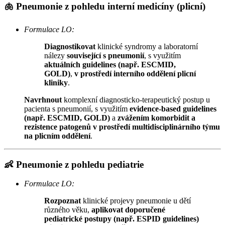
🫁
Pneumonie z pohledu interní medicíny (plicní)
Formulace LO:
Diagnostikovat
klinické syndromy a laboratorní
nálezy
související s pneumonií
, s využitím
aktuálních guidelines (např. ESCMID,
GOLD)
,
v prostředí interního oddělení plicní
kliniky
.
Navrhnout
komplexní diagnosticko-terapeutický postup u
pacienta s pneumonií, s využitím
evidence-based guidelines
(např. ESCMID, GOLD)
a
zvážením komorbidit a
rezistence patogenů v prostředí multidisciplinárního týmu
na plicním oddělení
.
👶
Pneumonie z pohledu pediatrie
Formulace LO:
Rozpoznat
klinické projevy pneumonie u dětí
různého věku,
aplikovat doporučené
pediatrické postupy (např. ESPID guidelines)