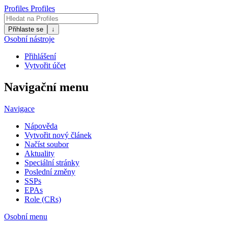
Profiles
Profiles
Přihlaste se
↓
Osobní nástroje
Přihlášení
Vytvořit účet
Navigační menu
Navigace
Nápověda
Vytvořit nový článek
Načíst soubor
Aktuality
Speciální stránky
Poslední změny
SSPs
EPAs
Role (CRs)
Osobní menu