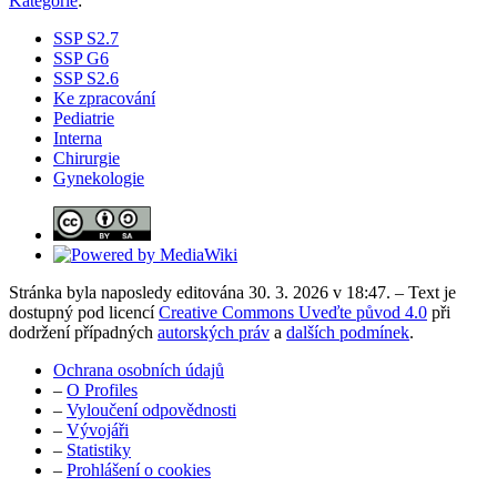
Kategorie
:
SSP S2.7
SSP G6
SSP S2.6
Ke zpracování
Pediatrie
Interna
Chirurgie
Gynekologie
Stránka byla naposledy editována 30. 3. 2026 v 18:47. – Text je
dostupný pod licencí
Creative Commons Uveďte původ 4.0
při
dodržení případných
autorských práv
a
dalších podmínek
.
Ochrana osobních údajů
–
O Profiles
–
Vyloučení odpovědnosti
–
Vývojáři
–
Statistiky
–
Prohlášení o cookies