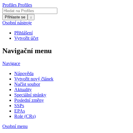
Profiles
Profiles
Přihlaste se
↓
Osobní nástroje
Přihlášení
Vytvořit účet
Navigační menu
Navigace
Nápověda
Vytvořit nový článek
Načíst soubor
Aktuality
Speciální stránky
Poslední změny
SSPs
EPAs
Role (CRs)
Osobní menu