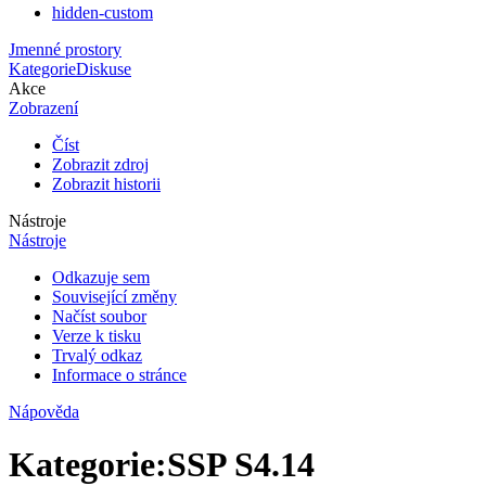
hidden-custom
Jmenné prostory
Kategorie
Diskuse
Akce
Zobrazení
Číst
Zobrazit zdroj
Zobrazit historii
Nástroje
Nástroje
Odkazuje sem
Související změny
Načíst soubor
Verze k tisku
Trvalý odkaz
Informace o stránce
Nápověda
Kategorie
:
SSP S4.14