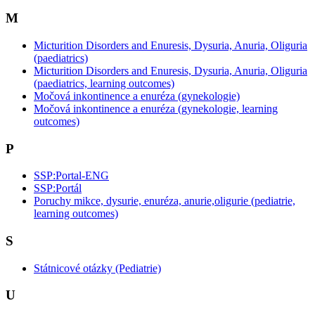
M
Micturition Disorders and Enuresis, Dysuria, Anuria, Oliguria
(paediatrics)
Micturition Disorders and Enuresis, Dysuria, Anuria, Oliguria
(paediatrics, learning outcomes)
Močová inkontinence a enuréza (gynekologie)
Močová inkontinence a enuréza (gynekologie, learning
outcomes)
P
SSP:Portal-ENG
SSP:Portál
Poruchy mikce, dysurie, enuréza, anurie,oligurie (pediatrie,
learning outcomes)
S
Státnicové otázky (Pediatrie)
U