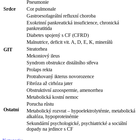
Pneumonie
Srdce
Cor pulmonale
Gastroesofageální refluxní choroba
Exokrinní pankreatická insuficience, chronická
pankreatitida
Diabetes spojený s CF (CFRD)
Malnutrice, deficit vit. A, D, E, K, minerálů
Steatorhea
GIT
Mekoniový ileus
Syndrom obstrukce distálního střeva
Prolaps rekta
Protrahovaný ikterus novorozence
Fibróza až cirhóza jater
Obstruktivní azoospermie, amenorrhea
Metabolická kostní nemoc
Porucha růstu
Ostatní
Metabolický rozvrat – hypoelektrolytémie, metabolická
alkalóza, hypoproteinémie
Sekundární psychologické, psychiatrické a sociální
dopady na jedince s CF