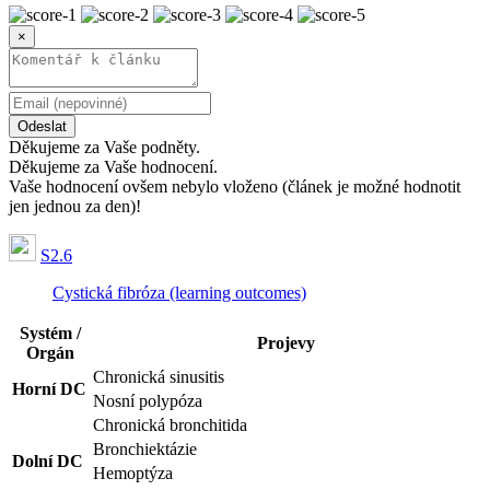
×
Odeslat
Děkujeme za Vaše podněty.
Děkujeme za Vaše hodnocení.
Vaše hodnocení ovšem nebylo vloženo (článek je možné hodnotit
jen jednou za den)!
S2.6
Cystická fibróza (learning outcomes)
Systém /
Projevy
Orgán
Chronická sinusitis
Horní DC
Nosní polypóza
Chronická bronchitida
Bronchiektázie
Dolní DC
Hemoptýza