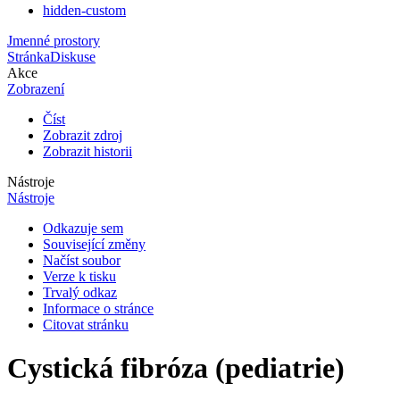
hidden-custom
Jmenné prostory
Stránka
Diskuse
Akce
Zobrazení
Číst
Zobrazit zdroj
Zobrazit historii
Nástroje
Nástroje
Odkazuje sem
Související změny
Načíst soubor
Verze k tisku
Trvalý odkaz
Informace o stránce
Citovat stránku
Cystická fibróza (pediatrie)