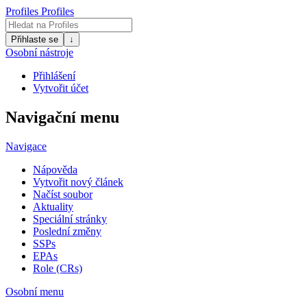
Profiles
Profiles
Přihlaste se
↓
Osobní nástroje
Přihlášení
Vytvořit účet
Navigační menu
Navigace
Nápověda
Vytvořit nový článek
Načíst soubor
Aktuality
Speciální stránky
Poslední změny
SSPs
EPAs
Role (CRs)
Osobní menu