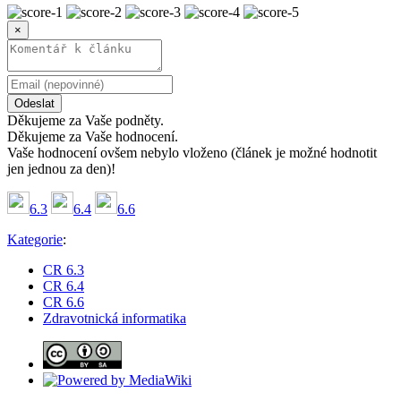
×
Odeslat
Děkujeme za Vaše podněty.
Děkujeme za Vaše hodnocení.
Vaše hodnocení ovšem nebylo vloženo (článek je možné hodnotit
jen jednou za den)!
6.3
6.4
6.6
Kategorie
:
CR 6.3
CR 6.4
CR 6.6
Zdravotnická informatika