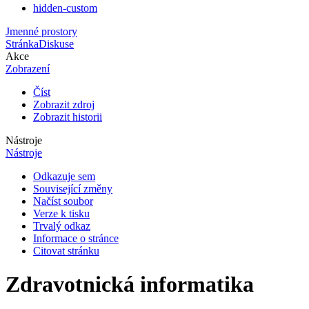
hidden-custom
Jmenné prostory
Stránka
Diskuse
Akce
Zobrazení
Číst
Zobrazit zdroj
Zobrazit historii
Nástroje
Nástroje
Odkazuje sem
Související změny
Načíst soubor
Verze k tisku
Trvalý odkaz
Informace o stránce
Citovat stránku
Zdravotnická informatika