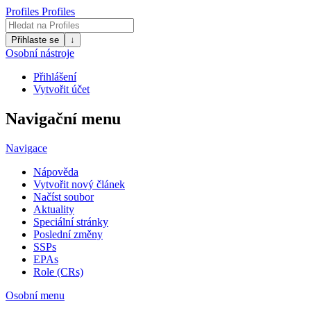
Profiles
Profiles
Přihlaste se
↓
Osobní nástroje
Přihlášení
Vytvořit účet
Navigační menu
Navigace
Nápověda
Vytvořit nový článek
Načíst soubor
Aktuality
Speciální stránky
Poslední změny
SSPs
EPAs
Role (CRs)
Osobní menu