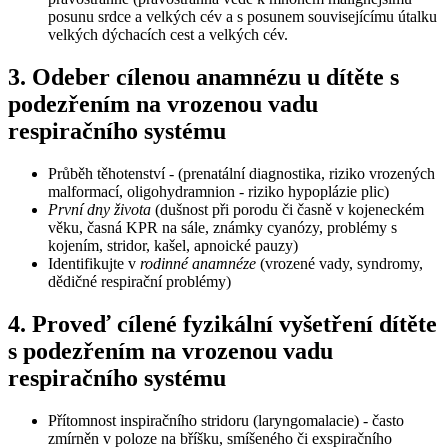
posunu srdce a velkých cév a s posunem souvisejícímu útalku
velkých dýchacích cest a velkých cév.
3. Odeber cílenou anamnézu u dítěte s
podezřením na vrozenou vadu
respiračního systému
Průběh těhotenství - (prenatální diagnostika, riziko vrozených
malformací, oligohydramnion - riziko hypoplázie plic)
První dny života
(dušnost při porodu či časně v kojeneckém
věku, časná KPR na sále, známky cyanózy, problémy s
kojením, stridor, kašel, apnoické pauzy)
Identifikujte v
rodinné anamnéze
(vrozené vady, syndromy,
dědičné respirační problémy)
4. Proveď cílené fyzikální vyšetření dítěte
s podezřením na vrozenou vadu
respiračního systému
Přítomnost inspiračního stridoru (laryngomalacie) - často
zmírněn v poloze na bříšku, smíšeného či exspiračního