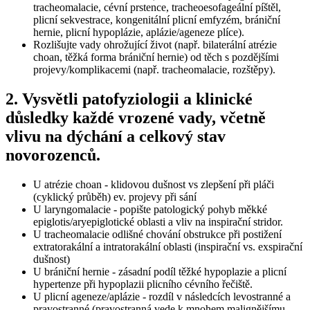
tracheomalacie, cévní prstence, tracheoesofageální píštěl,
plicní sekvestrace, kongenitální plicní emfyzém, brániční
hernie, plicní hypoplázie, aplázie/ageneze plíce).
Rozlišujte vady ohrožující život (např. bilaterální atrézie
choan, těžká forma brániční hernie) od těch s pozdějšími
projevy/komplikacemi (např. tracheomalacie, rozštěpy).
2. Vysvětli patofyziologii a klinické
důsledky každé vrozené vady, včetně
vlivu na dýchání a celkový stav
novorozenců.
U atrézie choan - klidovou dušnost vs zlepšení při pláči
(cyklický průběh) ev. projevy při sání
U laryngomalacie - popište patologický pohyb měkké
epiglotis/aryepiglotické oblasti a vliv na inspirační stridor.
U tracheomalacie odlišné chování obstrukce při postižení
extratorakální a intratorakální oblasti (inspirační vs. exspirační
dušnost)
U brániční hernie - zásadní podíl těžké hypoplazie a plicní
hypertenze při hypoplazii plicního cévního řečiště.
U plicní ageneze/aplázie - rozdíl v následcích levostranné a
pravostranné (pravostranná vede k mnohem malignějšímu