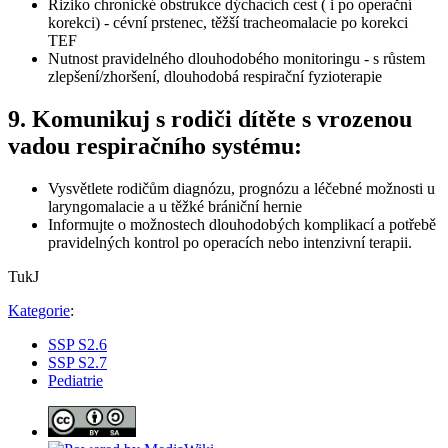
Riziko chronické obstrukce dýchacích cest ( i po operační
korekci) - cévní prstenec, těžší tracheomalacie po korekci
TEF
Nutnost pravidelného dlouhodobého monitoringu - s růstem
zlepšení/zhoršení, dlouhodobá respirační fyzioterapie
9. Komunikuj s rodiči dítěte s vrozenou
vadou respiračního systému:
Vysvětlete rodičům diagnózu, prognózu a léčebné možnosti u
laryngomalacie a u těžké brániční hernie
Informujte o možnostech dlouhodobých komplikací a potřebě
pravidelných kontrol po operacích nebo intenzivní terapii.
TukJ
Kategorie
:
SSP S2.6
SSP S2.7
Pediatrie