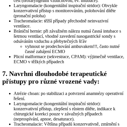
cest (orofaryngeální vzduchovod, ev. intubace).
Laryngomalacie (kongenitální inspirační stridor): Obvykle
konzervativní přístup s monitorováním, polohování dítěte
(pronační poloha)
Tracheomalacie: těžší případy přechodně neinvazivní
ventilace.
Brániční hernie: při závažném nálezu nutná časná intubace s
šetrnou ventilací, vhodné zavedení nasogastrické sondy s
odsáváním vzduchu a přebytečných šťáv
vyhnout se prodechování ambuvakem!!!, často nutné
časné zahájení ECMO
Plicní malformace (sekvestrace, CPAM): výjimečně ventilace,
ECMO v těžkých případech
7. Navrhni dlouhodobé terapeutické
přístupy pro různé vrozené vady:
Atrézie choan: po stabilizaci a potvrzení anamnézy operativní
řešení.
Laryngomalacie (kongenitální inspirační stridor):
konzervativní přístup, zlepšení s růstem dítěte, indikace k
chirurgické korekci pouze v závažných případech
(neprospívání, apnoe, desaturace).
Tracheomalacie: Většina případů konzervativně, zmírnění s