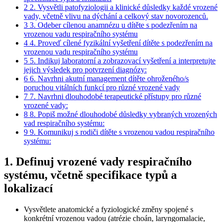
2
2. Vysvětli patofyziologii a klinické důsledky každé vrozené
vady, včetně vlivu na dýchání a celkový stav novorozenců.
3
3. Odeber cílenou anamnézu u dítěte s podezřením na
vrozenou vadu respiračního systému
4
4. Proveď cílené fyzikální vyšetření dítěte s podezřením na
vrozenou vadu respiračního systému
5
5. Indikuj laboratorní a zobrazovací vyšetření a interpretujte
jejich výsledek pro potvrzení diagnózy:
6
6. Navrhni akutní management dítěte ohroženého/s
poruchou vitálních funkcí pro různé vrozené vady
7
7. Navrhni dlouhodobé terapeutické přístupy pro různé
vrozené vady:
8
8. Popiš možné dlouhodobé důsledky vybraných vrozených
vad respiračního systému:
9
9. Komunikuj s rodiči dítěte s vrozenou vadou respiračního
systému:
1. Definuj vrozené vady respiračního
systému, včetně specifikace typů a
lokalizací
Vysvětlete anatomické a fyziologické změny spojené s
konkrétní vrozenou vadou (atrézie choán, laryngomalacie,