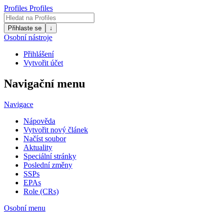
Profiles
Profiles
Přihlaste se
↓
Osobní nástroje
Přihlášení
Vytvořit účet
Navigační menu
Navigace
Nápověda
Vytvořit nový článek
Načíst soubor
Aktuality
Speciální stránky
Poslední změny
SSPs
EPAs
Role (CRs)
Osobní menu