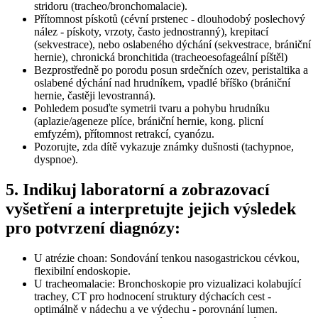
stridoru (tracheo/bronchomalacie).
Přítomnost pískotů (cévní prstenec - dlouhodobý poslechový
nález - pískoty, vrzoty, často jednostranný), krepitací
(sekvestrace), nebo oslabeného dýchání (sekvestrace, brániční
hernie), chronická bronchitida (tracheoesofageální píštěl)
Bezprostředně po porodu posun srdečních ozev, peristaltika a
oslabené dýchání nad hrudníkem, vpadlé bříško (brániční
hernie, častěji levostranná).
Pohledem posuďte symetrii tvaru a pohybu hrudníku
(aplazie/ageneze plíce, brániční hernie, kong. plicní
emfyzém), přítomnost retrakcí, cyanózu.
Pozorujte, zda dítě vykazuje známky dušnosti (tachypnoe,
dyspnoe).
5. Indikuj laboratorní a zobrazovací
vyšetření a interpretujte jejich výsledek
pro potvrzení diagnózy:
U atrézie choan: Sondování tenkou nasogastrickou cévkou,
flexibilní endoskopie.
U tracheomalacie: Bronchoskopie pro vizualizaci kolabující
trachey, CT pro hodnocení struktury dýchacích cest -
optimálně v nádechu a ve výdechu - porovnání lumen.