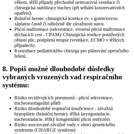
věkem, těžší případy přechodně neinvazivní ventilace či
chirurgická stabilizace trachey (při selhání konzervativních
opatření).
Brániční hernie: chirurgická korekce ev. s goretexovou
záplatou časně či odloženě dle závažnosti stavu.
Plicní malformace (sekvestrace, vrozená plicní malformace
dýchacích cest - CPAM): Chirurgická resekce postižených
oblastí plic, podpůrná terapie (ventilace, ECMO v těžkých
případech).
Konzultace pediatrického chirurga pro plánování operačního
řešení.
8. Popiš možné dlouhodobé důsledky
vybraných vrozených vad respiračního
systému:
Riziko recidivujících pneumonií - plicní sekvestrace,
tracheoesofageální píštěl
Riziko dlouhodobé respirační insuficience - závažná
hypoplázie (brániční hernie), těžká laryngomalacie,
tracheomalacie, těžký kongenitální plicní emfyzém
Riziko asociované závažné vady v rámci genetického
syndromu (CHARGE syndrom)