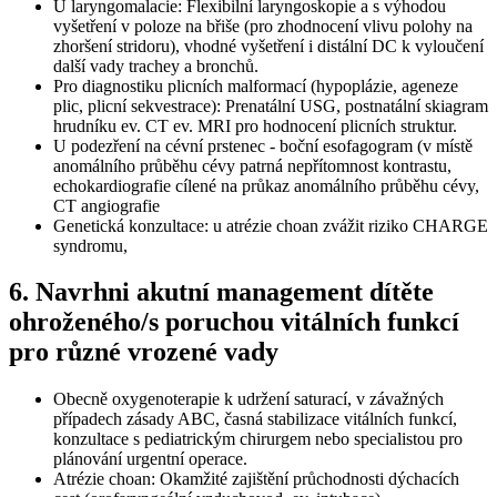
U laryngomalacie: Flexibilní laryngoskopie a s výhodou
vyšetření v poloze na břiše (pro zhodnocení vlivu polohy na
zhoršení stridoru), vhodné vyšetření i distální DC k vyloučení
další vady trachey a bronchů.
Pro diagnostiku plicních malformací (hypoplázie, ageneze
plic, plicní sekvestrace): Prenatální USG, postnatální skiagram
hrudníku ev. CT ev. MRI pro hodnocení plicních struktur.
U podezření na cévní prstenec - boční esofagogram (v místě
anomálního průběhu cévy patrná nepřítomnost kontrastu,
echokardiografie cílené na průkaz anomálního průběhu cévy,
CT angiografie
Genetická konzultace: u atrézie choan zvážit riziko CHARGE
syndromu,
6. Navrhni akutní management dítěte
ohroženého/s poruchou vitálních funkcí
pro různé vrozené vady
Obecně oxygenoterapie k udržení saturací, v závažných
případech zásady ABC, časná stabilizace vitálních funkcí,
konzultace s pediatrickým chirurgem nebo specialistou pro
plánování urgentní operace.
Atrézie choan: Okamžité zajištění průchodnosti dýchacích