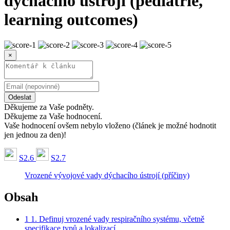
dýchacího ústrojí (pediatrie,
learning outcomes)
×
Odeslat
Děkujeme za Vaše podněty.
Děkujeme za Vaše hodnocení.
Vaše hodnocení ovšem nebylo vloženo (článek je možné hodnotit
jen jednou za den)!
S2.6
S2.7
Vrozené vývojové vady dýchacího ústrojí (příčiny)
Obsah
1
1. Definuj vrozené vady respiračního systému, včetně
specifikace typů a lokalizací