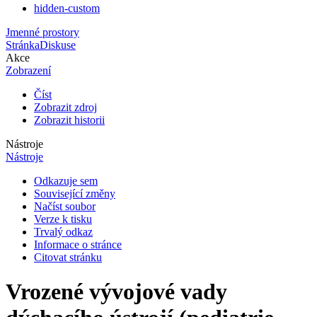
hidden-custom
Jmenné prostory
Stránka
Diskuse
Akce
Zobrazení
Číst
Zobrazit zdroj
Zobrazit historii
Nástroje
Nástroje
Odkazuje sem
Související změny
Načíst soubor
Verze k tisku
Trvalý odkaz
Informace o stránce
Citovat stránku
Vrozené vývojové vady