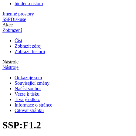
hidden-custom
Jmenné prostory
SSP
Diskuse
Akce
Zobrazení
Číst
Zobrazit zdroj
Zobrazit historii
Nástroje
Nástroje
Odkazuje sem
Související změny
Načíst soubor
Verze k tisku
Trvalý odkaz
Informace o stránce
Citovat stránku
SSP
:
F1.2