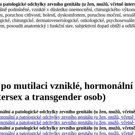
 patologické odchylky zevního genitálu (u žen, mužů, včetně inter
álně podmíněné, vzniklé v důsledku onemocnění, chirurgického výkonu, 
ru, poruchou citlivosti, bolestí, dyskomfortem, poruchou močení, sex
ické, chirurgické, dermatovenerologické, onkologické, psychosexuální 
m, posoudit anatomický i funkční stav, subjektivní dopad obtíží a odliš
po mutilaci vzniklé, hormonální
tersex a transgender osob)
ální a patologické odchylky zevního genitálu (u žen, mužů, včetně 
onální a patologické odchylky zevního genitálu (u žen, mužů, včetně i
monální a patologické odchylky zevního genitálu (u žen, mužů, včetně 
ální a patologické odchylky zevního genitálu (u žen, mužů, včetně 
onální a patologické odchylky zevního genitálu (u žen, mužů, včetně i