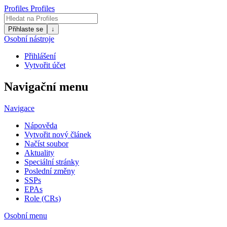
Profiles
Profiles
Přihlaste se
↓
Osobní nástroje
Přihlášení
Vytvořit účet
Navigační menu
Navigace
Nápověda
Vytvořit nový článek
Načíst soubor
Aktuality
Speciální stránky
Poslední změny
SSPs
EPAs
Role (CRs)
Osobní menu