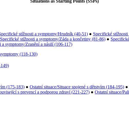
Situations as Starting Points (SSPs)
Specifické stížnosti a symptomy/Hrudník (40-51)
●
Specifické stížnost
Specifické stížnosti a symptomy/Záda a končetiny (81-86)
●
Specifick
ti a symptomy/Zranění a násilí (106-117)
í symptomy (118-130)
-149)
tvím (175-183)
●
Ostatní situace/Situace spojené s dětstvím (184-195)
ouvisející s prevencí a podporou zdraví (221-227)
●
Ostatní situace/Pal