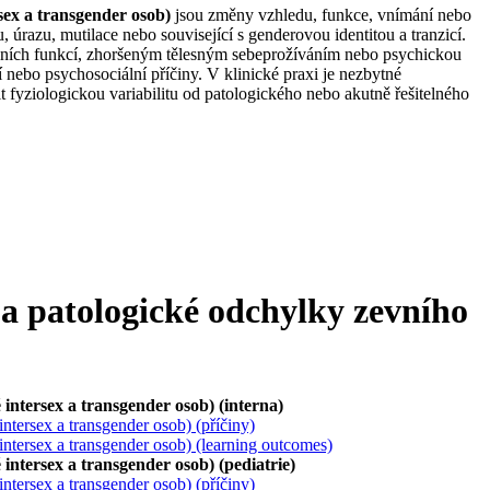
sex a transgender osob)
jsou změny vzhledu, funkce, vnímání nebo
úrazu, mutilace nebo související s genderovou identitou a tranzicí.
uálních funkcí, zhoršeným tělesným sebeprožíváním nebo psychickou
nebo psychosociální příčiny. V klinické praxi je nezbytné
it fyziologickou variabilitu od patologického nebo akutně řešitelného
 a patologické odchylky zevního
intersex a transgender osob) (interna)
ntersex a transgender osob) (příčiny)
intersex a transgender osob) (learning outcomes)
intersex a transgender osob) (pediatrie)
ntersex a transgender osob) (příčiny)