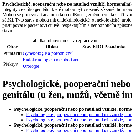
Psychologické, pooperační nebo po mutilaci vzniklé, hormonální a
integrity zevního genitálu, které mohou být vrozené, získané, hormon
Mohou se projevovat anatomickou odlišností, změnou velikosti či tva
zátěží. Tyto stavy mohou mít endokrinologické, gynekologické, urolog
přistupovat k pacientovi citlivě, respektujícím a nehodnotícím způsobe
stavu.
Tabulka odpovědnosti za zpracování
Obor
Oblast
Stav
KDO
Poznámka
Primární
Gynekologie a porodnictví
Endokrinologie a metabolismus
Překryv
Urologie
Psychologické, pooperační nebo 
genitálu (u žen, mužů, včetně in
Psychologické, pooperační nebo po mutilaci vzniklé, hormon
Psychologické, pooperační nebo po mutilaci vzniklé, horm
Psychologické, pooperační nebo po mutilaci vzniklé, hor
Psychologické, pooperační nebo po mutilaci vzniklé, hormon
Psychologické, pooperační nebo po mutilaci vzniklé, horm