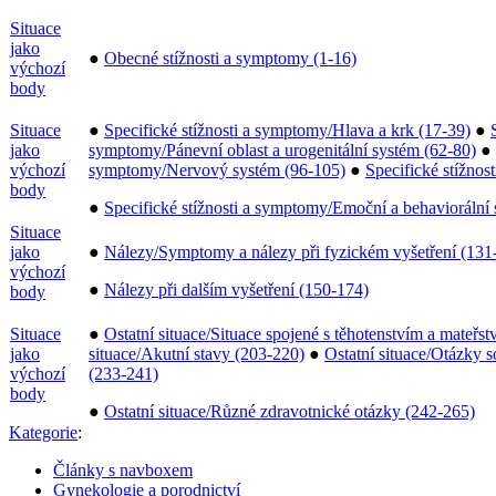
Situace
jako
●
Obecné stížnosti a symptomy (1-16)
výchozí
body
Situace
●
Specifické stížnosti a symptomy/Hlava a krk (17-39)
●
jako
symptomy/Pánevní oblast a urogenitální systém (62-80)
●
výchozí
symptomy/Nervový systém (96-105)
●
Specifické stížnos
body
●
Specifické stížnosti a symptomy/Emoční a behavioráln
Situace
jako
●
Nálezy/Symptomy a nálezy při fyzickém vyšetření (131
výchozí
●
Nálezy při dalším vyšetření (150-174)
body
Situace
●
Ostatní situace/Situace spojené s těhotenstvím a mateřs
jako
situace/Akutní stavy (203-220)
●
Ostatní situace/Otázky s
výchozí
(233-241)
body
●
Ostatní situace/Různé zdravotnické otázky (242-265)
Kategorie
:
Články s navboxem
Gynekologie a porodnictví