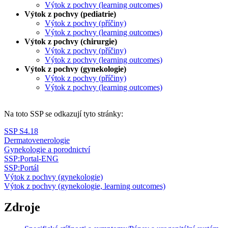
Výtok z pochvy (learning outcomes)
Výtok z pochvy (pediatrie)
Výtok z pochvy (příčiny)
Výtok z pochvy (learning outcomes)
Výtok z pochvy (chirurgie)
Výtok z pochvy (příčiny)
Výtok z pochvy (learning outcomes)
Výtok z pochvy (gynekologie)
Výtok z pochvy (příčiny)
Výtok z pochvy (learning outcomes)
Na toto SSP se odkazují tyto stránky:
SSP S4.18
Dermatovenerologie
Gynekologie a porodnictví
SSP:Portal-ENG
SSP:Portál
Výtok z pochvy (gynekologie)
Výtok z pochvy (gynekologie, learning outcomes)
Zdroje