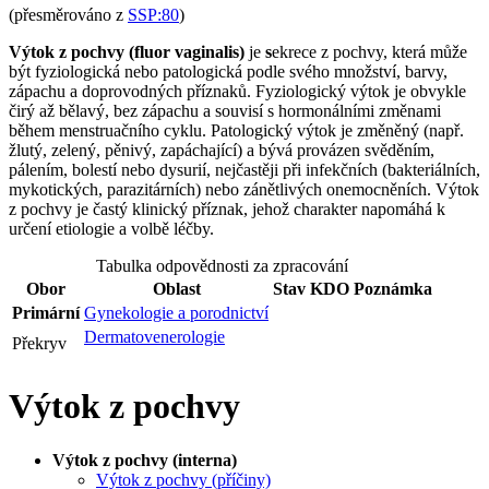
(přesměrováno z
SSP:80
)
Výtok z pochvy (fluor vaginalis)
je
s
ekrece z pochvy, která může
být fyziologická nebo patologická podle svého množství, barvy,
zápachu a doprovodných příznaků. Fyziologický výtok je obvykle
čirý až bělavý, bez zápachu a souvisí s hormonálními změnami
během menstruačního cyklu. Patologický výtok je změněný (např.
žlutý, zelený, pěnivý, zapáchající) a bývá provázen svěděním,
pálením, bolestí nebo dysurií, nejčastěji při infekčních (bakteriálních,
mykotických, parazitárních) nebo zánětlivých onemocněních. Výtok
z pochvy je častý klinický příznak, jehož charakter napomáhá k
určení etiologie a volbě léčby.
Tabulka odpovědnosti za zpracování
Obor
Oblast
Stav
KDO
Poznámka
Primární
Gynekologie a porodnictví
Dermatovenerologie
Překryv
Výtok z pochvy
Výtok z pochvy (interna)
Výtok z pochvy (příčiny)