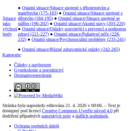
●
Ostatní situace/Situace spojené s těhotenstvím a
mateřstvím (175-183)
●
Ostatní situace/Situace spojené s
Situace
dětstvím (184-195)
●
Ostatní situace/Situace spojené se
jako
stářím (196-202)
●
Ostatní situace/Akutní stavy (203-220)
výchozí
●
Ostatní situace/Otázky související s prevencí a podporou
body
zdraví (221-227)
●
Ostatní situace/Paliativní péče (228-
232)
●
Ostatní situace/Psychosociální problémy (233-241)
●
Ostatní situace/Různé zdravotnické otázky (242-265)
Kategorie
:
Články s navboxem
Gynekologie a porodnictví
Dermatovenerologie
Stránka byla naposledy editována 21. 4. 2026 v 00:06. – Text je
dostupný pod licencí
Creative Commons Uveďte původ 4.0
při
dodržení případných
autorských práv
a
dalších podmínek
.
Ochrana osobních údajů