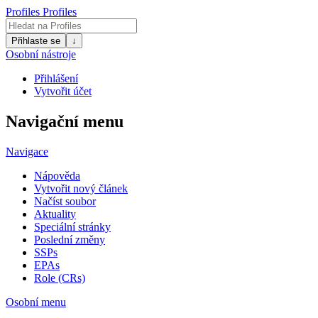
Profiles
Profiles
Přihlaste se
↓
Osobní nástroje
Přihlášení
Vytvořit účet
Navigační menu
Navigace
Nápověda
Vytvořit nový článek
Načíst soubor
Aktuality
Speciální stránky
Poslední změny
SSPs
EPAs
Role (CRs)
Osobní menu