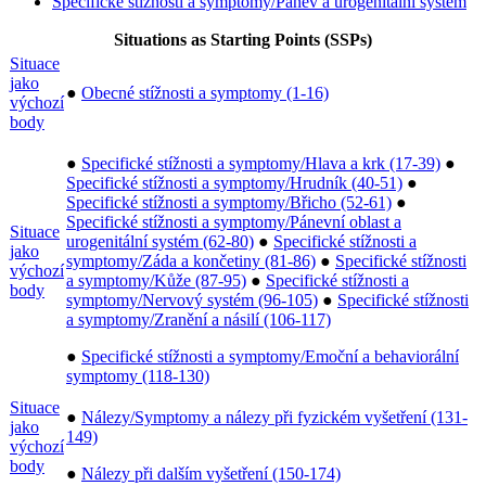
Specifické stížnosti a symptomy/Pánev a urogenitální systém
Situations as Starting Points (SSPs)
Situace
jako
●
Obecné stížnosti a symptomy (1-16)
výchozí
body
●
Specifické stížnosti a symptomy/Hlava a krk (17-39)
●
Specifické stížnosti a symptomy/Hrudník (40-51)
●
Specifické stížnosti a symptomy/Břicho (52-61)
●
Specifické stížnosti a symptomy/Pánevní oblast a
Situace
urogenitální systém (62-80)
●
Specifické stížnosti a
jako
symptomy/Záda a končetiny (81-86)
●
Specifické stížnosti
výchozí
a symptomy/Kůže (87-95)
●
Specifické stížnosti a
body
symptomy/Nervový systém (96-105)
●
Specifické stížnosti
a symptomy/Zranění a násilí (106-117)
●
Specifické stížnosti a symptomy/Emoční a behaviorální
symptomy (118-130)
Situace
●
Nálezy/Symptomy a nálezy při fyzickém vyšetření (131-
jako
149)
výchozí
body
●
Nálezy při dalším vyšetření (150-174)