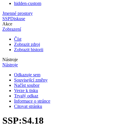
hidden-custom
Jmenné prostory
SSP
Diskuse
Akce
Zobrazení
Číst
Zobrazit zdroj
Zobrazit historii
Nástroje
Nástroje
Odkazuje sem
Související změny
Načíst soubor
Verze k tisku
Trvalý odkaz
Informace o stránce
Citovat stránku
SSP
:
S4.18