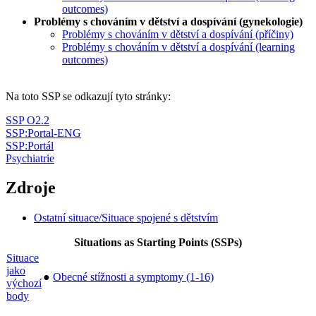
outcomes)
Problémy s chováním v dětství a dospívání (gynekologie)
Problémy s chováním v dětství a dospívání (příčiny)
Problémy s chováním v dětství a dospívání (learning
outcomes)
Na toto SSP se odkazují tyto stránky:
SSP O2.2
SSP:Portal-ENG
SSP:Portál
Psychiatrie
Zdroje
Ostatní situace/Situace spojené s dětstvím
Situations as Starting Points (SSPs)
Situace
jako
●
Obecné stížnosti a symptomy (1-16)
výchozí
body