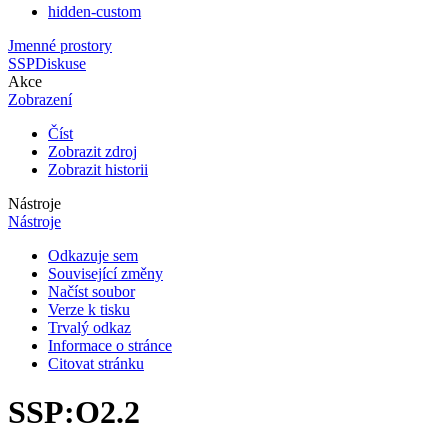
hidden-custom
Jmenné prostory
SSP
Diskuse
Akce
Zobrazení
Číst
Zobrazit zdroj
Zobrazit historii
Nástroje
Nástroje
Odkazuje sem
Související změny
Načíst soubor
Verze k tisku
Trvalý odkaz
Informace o stránce
Citovat stránku
SSP
:
O2.2