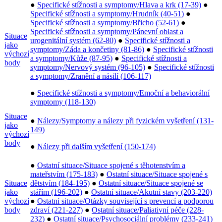
●
Specifické stížnosti a symptomy/Hlava a krk (17-39)
●
Specifické stížnosti a symptomy/Hrudník (40-51)
●
Specifické stížnosti a symptomy/Břicho (52-61)
●
Specifické stížnosti a symptomy/Pánevní oblast a
Situace
urogenitální systém (62-80)
●
Specifické stížnosti a
jako
symptomy/Záda a končetiny (81-86)
●
Specifické stížnosti
výchozí
a symptomy/Kůže (87-95)
●
Specifické stížnosti a
body
symptomy/Nervový systém (96-105)
●
Specifické stížnosti
a symptomy/Zranění a násilí (106-117)
●
Specifické stížnosti a symptomy/Emoční a behaviorální
symptomy (118-130)
Situace
●
Nálezy/Symptomy a nálezy při fyzickém vyšetření (131-
jako
149)
výchozí
body
●
Nálezy při dalším vyšetření (150-174)
●
Ostatní situace/Situace spojené s těhotenstvím a
mateřstvím (175-183)
●
Ostatní situace/Situace spojené s
Situace
dětstvím (184-195)
●
Ostatní situace/Situace spojené se
jako
stářím (196-202)
●
Ostatní situace/Akutní stavy (203-220)
výchozí
●
Ostatní situace/Otázky související s prevencí a podporou
body
zdraví (221-227)
●
Ostatní situace/Paliativní péče (228-
232)
●
Ostatní situace/Psychosociální problémy (233-241)