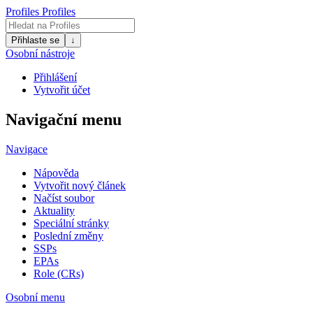
Profiles
Profiles
Přihlaste se
↓
Osobní nástroje
Přihlášení
Vytvořit účet
Navigační menu
Navigace
Nápověda
Vytvořit nový článek
Načíst soubor
Aktuality
Speciální stránky
Poslední změny
SSPs
EPAs
Role (CRs)
Osobní menu