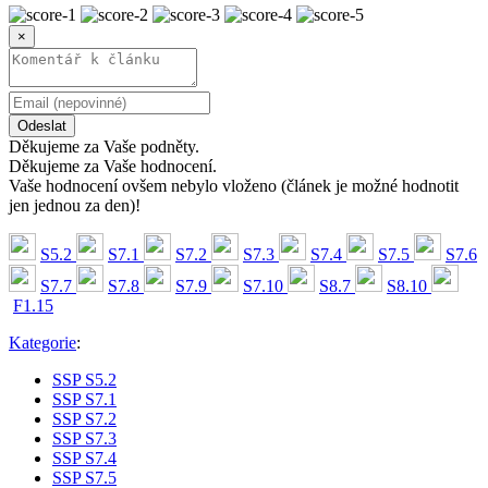
×
Odeslat
Děkujeme za Vaše podněty.
Děkujeme za Vaše hodnocení.
Vaše hodnocení ovšem nebylo vloženo (článek je možné hodnotit
jen jednou za den)!
S5.2
S7.1
S7.2
S7.3
S7.4
S7.5
S7.6
S7.7
S7.8
S7.9
S7.10
S8.7
S8.10
F1.15
Kategorie
:
SSP S5.2
SSP S7.1
SSP S7.2
SSP S7.3
SSP S7.4
SSP S7.5