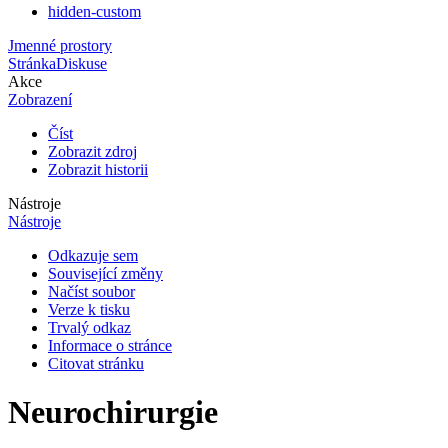
hidden-custom
Jmenné prostory
Stránka
Diskuse
Akce
Zobrazení
Číst
Zobrazit zdroj
Zobrazit historii
Nástroje
Nástroje
Odkazuje sem
Související změny
Načíst soubor
Verze k tisku
Trvalý odkaz
Informace o stránce
Citovat stránku
Neurochirurgie