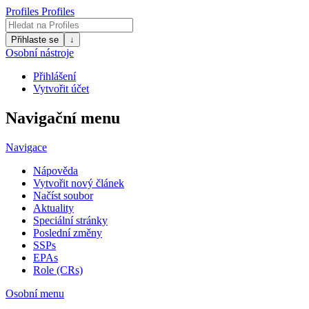
Profiles
Profiles
Přihlaste se
↓
Osobní nástroje
Přihlášení
Vytvořit účet
Navigační menu
Navigace
Nápověda
Vytvořit nový článek
Načíst soubor
Aktuality
Speciální stránky
Poslední změny
SSPs
EPAs
Role (CRs)
Osobní menu