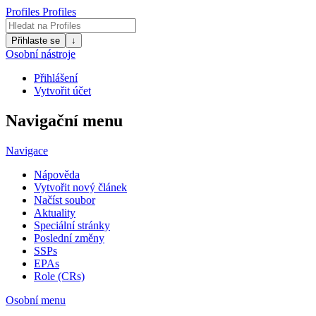
Profiles
Profiles
Přihlaste se
↓
Osobní nástroje
Přihlášení
Vytvořit účet
Navigační menu
Navigace
Nápověda
Vytvořit nový článek
Načíst soubor
Aktuality
Speciální stránky
Poslední změny
SSPs
EPAs
Role (CRs)
Osobní menu