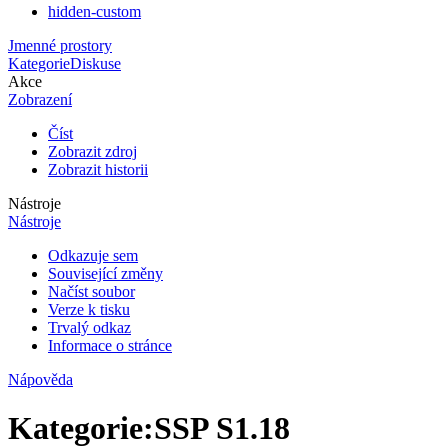
hidden-custom
Jmenné prostory
Kategorie
Diskuse
Akce
Zobrazení
Číst
Zobrazit zdroj
Zobrazit historii
Nástroje
Nástroje
Odkazuje sem
Související změny
Načíst soubor
Verze k tisku
Trvalý odkaz
Informace o stránce
Nápověda
Kategorie
:
SSP S1.18