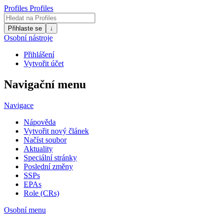
Profiles
Profiles
Přihlaste se
↓
Osobní nástroje
Přihlášení
Vytvořit účet
Navigační menu
Navigace
Nápověda
Vytvořit nový článek
Načíst soubor
Aktuality
Speciální stránky
Poslední změny
SSPs
EPAs
Role (CRs)
Osobní menu