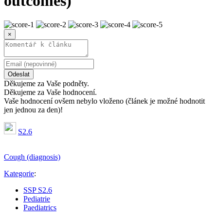
outcomes)
×
Odeslat
Děkujeme za Vaše podněty.
Děkujeme za Vaše hodnocení.
Vaše hodnocení ovšem nebylo vloženo (článek je možné hodnotit
jen jednou za den)!
S2.6
Cough (diagnosis)
Kategorie
:
SSP S2.6
Pediatrie
Paediatrics