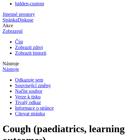
hidden-custom
Jmenné prostory
Stránka
Diskuse
Akce
Zobrazení
Číst
Zobrazit zdroj
Zobrazit historii
Nástroje
Nástroje
Odkazuje sem
Související změny
Načíst soubor
Verze k tisku
Trvalý odkaz
Informace o stránce
Citovat stránku
Cough (paediatrics, learning