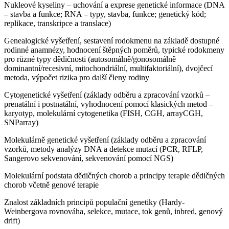
Nukleové kyseliny – uchování a exprese genetické informace (DNA
– stavba a funkce; RNA – typy, stavba, funkce; genetický kód;
replikace, transkripce a translace)
Genealogické vyšetření, sestavení rodokmenu na základě dostupné
rodinné anamnézy, hodnocení štěpných poměrů, typické rodokmeny
pro různé typy dědičnosti (autosomálně/gonosomálně
dominantní/recesivní, mitochondriální, multifaktoriální), dvojčecí
metoda, výpočet rizika pro další členy rodiny
Cytogenetické vyšetření (základy odběru a zpracování vzorků –
prenatální i postnatální, vyhodnocení pomocí klasických metod –
karyotyp, molekulární cytogenetika (FISH, CGH, arrayCGH,
SNParray)
Molekulárně genetické vyšetření (základy odběru a zpracování
vzorků, metody analýzy DNA a detekce mutací (PCR, RFLP,
Sangerovo sekvenování, sekvenování pomocí NGS)
Molekulární podstata dědičných chorob a principy terapie dědičných
chorob včetně genové terapie
Znalost základních principů populační genetiky (Hardy-
Weinbergova rovnováha, selekce, mutace, tok genů, inbred, genový
drift)