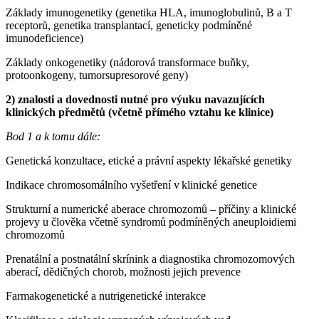
Základy imunogenetiky (genetika HLA, imunoglobulinů, B a T
receptorů, genetika transplantací, geneticky podmíněné
imunodeficience)
Základy onkogenetiky (nádorová transformace buňky,
protoonkogeny, tumorsupresorové geny)
2) znalosti a dovednosti nutné pro výuku navazujících
klinických předmětů (včetně přímého vztahu ke klinice)
Bod 1 a k tomu dále:
Genetická konzultace, etické a právní aspekty lékařské genetiky
Indikace chromosomálního vyšetření v klinické genetice
Strukturní a numerické aberace chromozomů – příčiny a klinické
projevy u člověka včetně syndromů podmíněných aneuploidiemi
chromozomů
Prenatální a postnatální skrínink a diagnostika chromozomových
aberací, dědičných chorob, možnosti jejich prevence
Farmakogenetické a nutrigenetické interakce