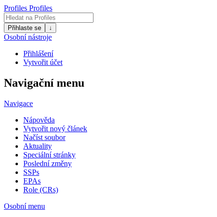
Profiles
Profiles
Přihlaste se
↓
Osobní nástroje
Přihlášení
Vytvořit účet
Navigační menu
Navigace
Nápověda
Vytvořit nový článek
Načíst soubor
Aktuality
Speciální stránky
Poslední změny
SSPs
EPAs
Role (CRs)
Osobní menu