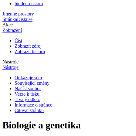
hidden-custom
Jmenné prostory
Stránka
Diskuse
Akce
Zobrazení
Číst
Zobrazit zdroj
Zobrazit historii
Nástroje
Nástroje
Odkazuje sem
Související změny
Načíst soubor
Verze k tisku
Trvalý odkaz
Informace o stránce
Citovat stránku
Biologie a genetika