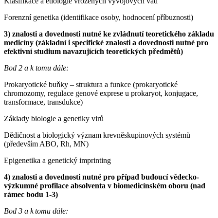
Klasifikace a etiologie vrozených vývojových vad
Forenzní genetika (identifikace osoby, hodnocení příbuznosti)
3) znalosti a dovednosti nutné ke zvládnutí teoretického základu
medicíny (základní i specifické znalosti a dovednosti nutné pro
efektivní studium navazujících teoretických předmětů)
Bod 2 a k tomu dále:
Prokaryotické buňky – struktura a funkce (prokaryotické
chromozomy, regulace genové exprese u prokaryot, konjugace,
transformace, transdukce)
Základy biologie a genetiky virů
Dědičnost a biologický význam krevněskupinových systémů
(především ABO, Rh, MN)
Epigenetika a genetický imprinting
4) znalosti a dovednosti nutné pro případ budoucí vědecko-
výzkumné profilace absolventa v biomedicínském oboru (nad
rámec bodu 1-3)
Bod 3 a k tomu dále: