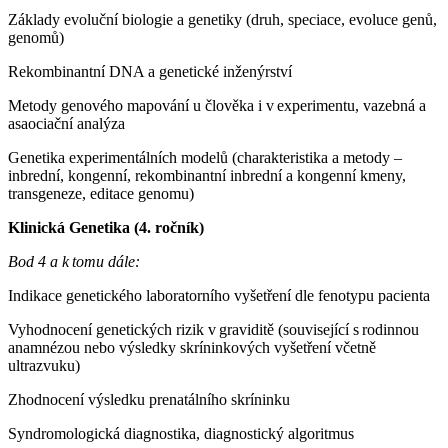
Základy evoluční biologie a genetiky (druh, speciace, evoluce genů,
genomů)
Rekombinantní DNA a genetické inženýrství
Metody genového mapování u člověka i v experimentu, vazebná a
asaociační analýza
Genetika experimentálních modelů (charakteristika a metody –
inbrední, kongenní, rekombinantní inbrední a kongenní kmeny,
transgeneze, editace genomu)
Klinická Genetika (4. ročník)
Bod 4 a k tomu dále:
Indikace genetického laboratorního vyšetření dle fenotypu pacienta
Vyhodnocení genetických rizik v graviditě (související s rodinnou
anamnézou nebo výsledky skríninkových vyšetření včetně
ultrazvuku)
Zhodnocení výsledku prenatálního skríninku
Syndromologická diagnostika, diagnostický algoritmus