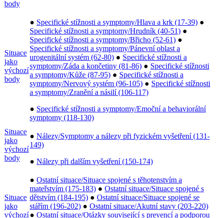
body
●
Specifické stížnosti a symptomy/Hlava a krk (17-39)
●
Specifické stížnosti a symptomy/Hrudník (40-51)
●
Specifické stížnosti a symptomy/Břicho (52-61)
●
Specifické stížnosti a symptomy/Pánevní oblast a
Situace
urogenitální systém (62-80)
●
Specifické stížnosti a
jako
symptomy/Záda a končetiny (81-86)
●
Specifické stížnosti
výchozí
a symptomy/Kůže (87-95)
●
Specifické stížnosti a
body
symptomy/Nervový systém (96-105)
●
Specifické stížnosti
a symptomy/Zranění a násilí (106-117)
●
Specifické stížnosti a symptomy/Emoční a behaviorální
symptomy (118-130)
Situace
●
Nálezy/Symptomy a nálezy při fyzickém vyšetření (131-
jako
149)
výchozí
body
●
Nálezy při dalším vyšetření (150-174)
●
Ostatní situace/Situace spojené s těhotenstvím a
mateřstvím (175-183)
●
Ostatní situace/Situace spojené s
Situace
dětstvím (184-195)
●
Ostatní situace/Situace spojené se
jako
stářím (196-202)
●
Ostatní situace/Akutní stavy (203-220)
výchozí
●
Ostatní situace/Otázky související s prevencí a podporou