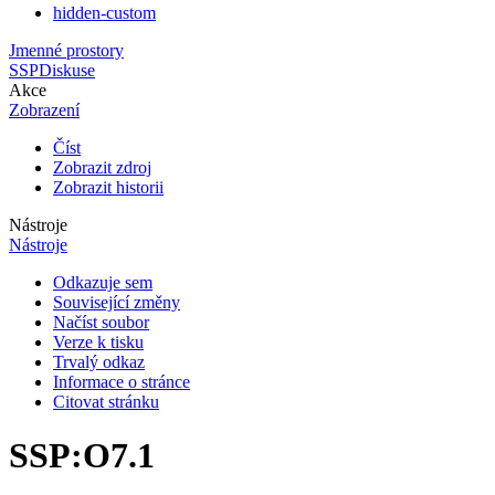
hidden-custom
Jmenné prostory
SSP
Diskuse
Akce
Zobrazení
Číst
Zobrazit zdroj
Zobrazit historii
Nástroje
Nástroje
Odkazuje sem
Související změny
Načíst soubor
Verze k tisku
Trvalý odkaz
Informace o stránce
Citovat stránku
SSP
:
O7.1