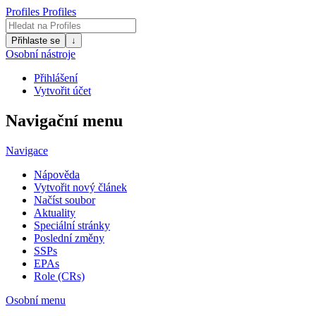
Profiles
Profiles
Přihlaste se
↓
Osobní nástroje
Přihlášení
Vytvořit účet
Navigační menu
Navigace
Nápověda
Vytvořit nový článek
Načíst soubor
Aktuality
Speciální stránky
Poslední změny
SSPs
EPAs
Role (CRs)
Osobní menu