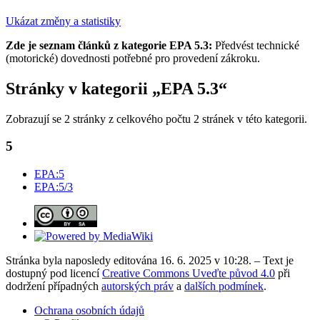
Ukázat změny a statistiky
Zde je seznam článků z kategorie EPA 5.3:
Předvést technické
(motorické) dovednosti potřebné pro provedení zákroku.
Stránky v kategorii „EPA 5.3“
Zobrazují se 2 stránky z celkového počtu 2 stránek v této kategorii.
5
EPA:5
EPA:5/3
Stránka byla naposledy editována 16. 6. 2025 v 10:28. – Text je
dostupný pod licencí
Creative Commons Uveďte původ 4.0
při
dodržení případných
autorských práv
a
dalších podmínek
.
Ochrana osobních údajů